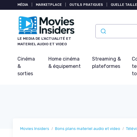
Panneau de gestion des cookies
MÉDIA
|
MARKETPLACE
|
OUTILS PRATIQUES
|
QUELLE TAILLE
LE MEDIA DE L'ACTUALITÉ ET
MATERIEL AUDIO ET VIDEO
Cinéma
Home cinéma
Streaming &
Co
&
& équipement
plateformes
t
sorties
t
Movies Insiders
Bons plans materiel audio et video
Télév