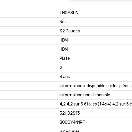
‎THOMSON
‎Noir
‎32 Pouces
‎HDMI
‎HDMI
‎Plate
‎2
‎3 ans
‎Information indisponible sur les pièc
‎Information non disponible
4,2 4,2 sur 5 étoiles (1 464) 4,2 sur 5 é
32HD2S13
B0CGY4N1RF
32 Pouces