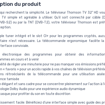
ption du produit
qui recherchent la simplicité. Le téléviseur Thomson TV 32" HD vou
 TV simple et agréable à utiliser. Qu'il soit connecté par câble (
(DVB-S2) ou par la TNT (DVB-T2), votre téléviseur Thomson est prê
ception.
iple tuner intégré et le slot CI+ pour les programmes cryptés, auc
aire n'est nécessaire. La télécommande ergonomique facilite la
terface conviviale.
 électronique des programmes pour obtenir des informatio
ammes en cours et à venir
ilité de régler une minuterie pour ne pas manquer vos émissions préf
 « favoris » pour un accès rapide à vos chaînes de télévision préféré
ns rétroéclairés de la télécommande pour une utilisation aisé
nce tamisée
 élégant et sans cadre pour se concentrer pleinement sur l'action à l
ologie Dolby Audio pour une expérience audio dynamique
casque pour profiter du son en toute discrétion
tissement facile: Bénéficiez d'une interface simple avec guide des 