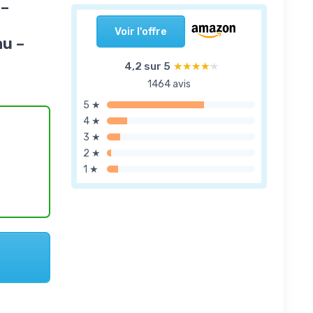
 –
Voir l'offre
au –
4,2 sur 5
★★★★★
★★★★★
1464 avis
5 ★
4 ★
3 ★
2 ★
1 ★