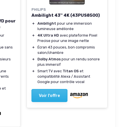
PHILIPS
Ambilight 43'' 4K (43PUS8500)
VD pour
＋
Ambilight
pour une immersion
)
lumineuse améliorée
our
＋
4K Ultra HD
avec plateforme Pixel
Precise pour une image nette
que sans
＋
Écran 43 pouces, bon compromis
salon/chambre
sieurs
＋
Dolby Atmos
pour un rendu sonore
plus immersif
 une
＋
Smart TV avec
Titan OS
et
rents
compatibilité Alexa / Assistant
Google pour contrôle vocal
 et
Voir l'offre