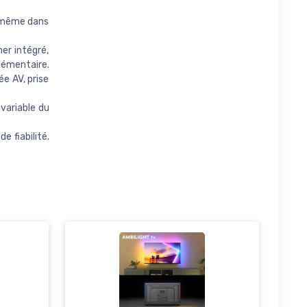
, même dans
ner intégré,
lémentaire.
e AV, prise
variable du
 fiabilité.