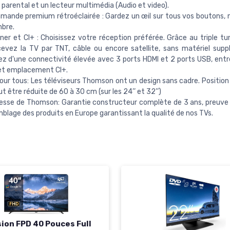
 parental et un lecteur multimédia (Audio et video).
mande premium rétroéclairée : Gardez un œil sur tous vos boutons
bre.
uner et CI+ : Choisissez votre réception préférée. Grâce au triple tu
evez la TV par TNT, câble ou encore satellite, sans matériel supp
ez d'une connectivité élevée avec 3 ports HDMI et 2 ports USB, entré
et emplacement CI+.
our tous: Les téléviseurs Thomson ont un design sans cadre. Position 
ut être réduite de 60 à 30 cm (sur les 24’’ et 32’’)
sse de Thomson: Garantie constructeur complète de 3 ans, preuve de
blage des produits en Europe garantissant la qualité de nos TVs.
sion FPD 40 Pouces Full