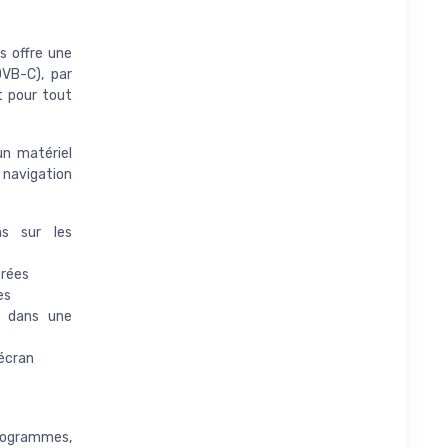
s offre une
DVB-C), par
t pour tout
un matériel
 navigation
ns sur les
érées
es
e dans une
'écran
programmes,