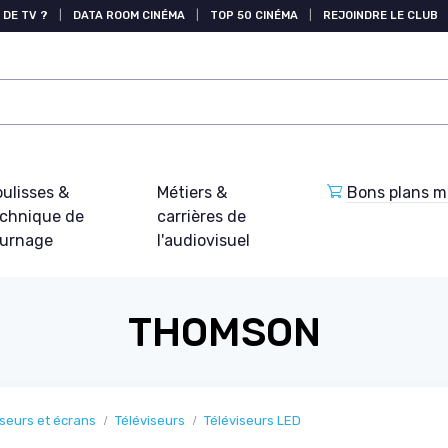
 DE TV ?
|
DATA ROOM CINÉMA
|
TOP 50 CINÉMA
|
REJOINDRE LE CLUB
ulisses &
Métiers &
Bons plans ma
echnique de
carrières de
ournage
l'audiovisuel
THOMSON
iseurs et écrans
Téléviseurs
Téléviseurs LED