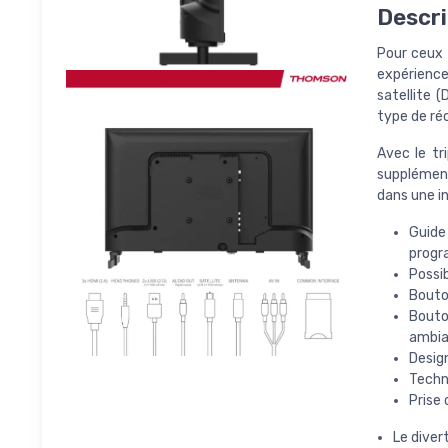
Descri
Pour ceux 
expérience
satellite 
type de ré
Avec le tr
supplément
dans une in
Guide
progr
Possib
Bouton
Bouto
ambia
Design
Techn
Prise 
Le diver