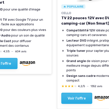
rt
🔥 POPULAIRE
HD
pour une qualité d'image
CELLO
TV 22 pouces 12V avec D
t TV
avec Google TV pour un
camping-car (Non Smart
 facile aux applications
10
pour des couleurs plus vives
＋
Compatibilité 12V
idéale p
camping-cars et caravanes
y Audio
pour un son de qualité
＋
Lecteur DVD
intégré, prati
le Cast
pour diffuser
équipement supplémentaire
ement des contenus
＋
Triple tuner
pour capter plu
★
★
4,1/5
—
604 avis
sources
＋
Grand angle
de vision pour
 l'offre
meilleure image depuis diffé
points
＋
Design sans cadre
moderne
compact
★★★★★
★★★★★
4,2/5
—
1352 avis
Voir l'offre