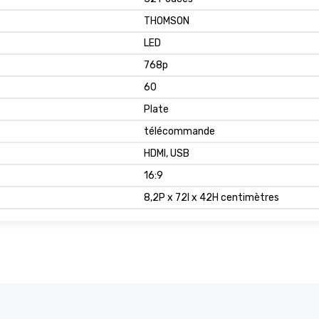
THOMSON
LED
768p
60
Plate
télécommande
HDMI, USB
16:9
8,2P x 72l x 42H centimètres