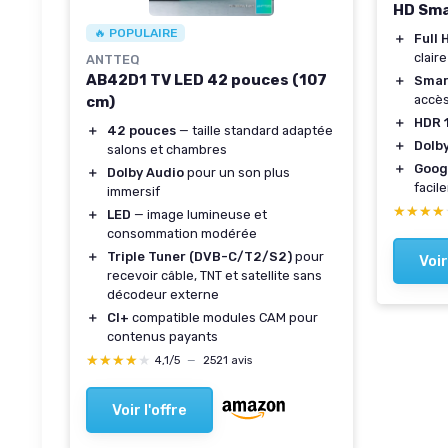
HD Sma
🔥 POPULAIRE
＋
Full 
claire
ANTTEQ
AB42D1 TV LED 42 pouces (107
＋
Smar
accès
cm)
＋
HDR 
＋
42 pouces
— taille standard adaptée
＋
Dolb
salons et chambres
＋
Goog
＋
Dolby Audio
pour un son plus
facil
immersif
★★★★
★★★★
＋
LED
— image lumineuse et
consommation modérée
＋
Triple Tuner (DVB-C/T2/S2)
pour
Voir
recevoir câble, TNT et satellite sans
décodeur externe
＋
CI+
compatible modules CAM pour
contenus payants
★★★★★
★★★★★
4,1/5
—
2521 avis
Voir l'offre