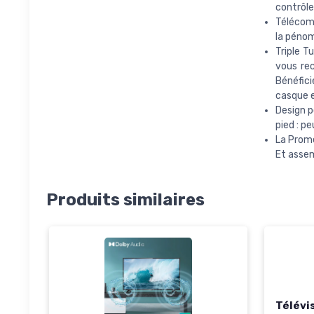
contrôle
Télécom
la pénom
Triple T
vous rec
Bénéfici
casque 
Design p
pied : pe
La Prome
Et assem
Produits similaires
Télévi