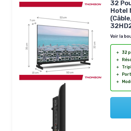
32 Pou
Hotel 
(Câble
32HD2
Voir la bo
＋
32 p
＋
Réso
＋
Trip
＋
Port
＋
Mode