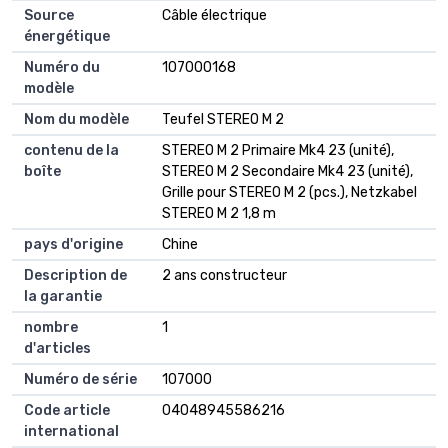
Source
Câble électrique
énergétique
Numéro du
107000168
modèle
Nom du modèle
Teufel STEREO M 2
contenu de la
STEREO M 2 Primaire Mk4 23 (unité),
boîte
STEREO M 2 Secondaire Mk4 23 (unité),
Grille pour STEREO M 2 (pcs.), Netzkabel
STEREO M 2 1,8 m
pays d'origine
Chine
Description de
2 ans constructeur
la garantie
nombre
1
d'articles
Numéro de série
107000
Code article
04048945586216
international