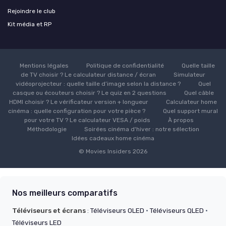
Rejoindre le club
Kit média et RP
Mentions légales
Politique de confidentialité
Quelle taille
de TV choisir ? Le calculateur distance / écran
Simulateur
vidéoprojecteur : quelle taille d’image selon la distance ?
Quel
casque ou écouteurs choisir ? Le quiz en 2 questions
Quel câble
HDMI choisir ? Le vérificateur version + longueur
Calculateur home
cinéma : quelle configuration pour votre pièce ?
Quel support mural
pour votre TV ? Le calculateur VESA / poids
À propos
Méthodologie
Soirées cinéma d'hiver : notre sélection
Idées cadeaux home cinéma
© Movies Insiders 2026
Nos meilleurs comparatifs
Téléviseurs et écrans
:
Téléviseurs OLED
·
Téléviseurs QLED
·
Téléviseurs LED