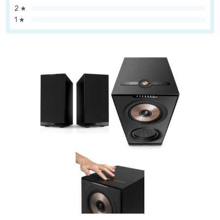
2 ★
1 ★