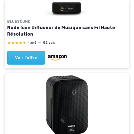
BLUESOUND
Node Icon Diffuseur de Musique sans Fil Haute
Résolution
★★★★★
★★★★★
4,6/5
—
82 avis
Voir l'offre