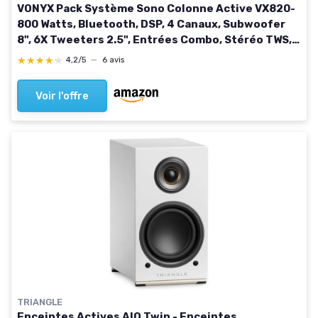
VONYX Pack Système Sono Colonne Active VX820-
800 Watts, Bluetooth, DSP, 4 Canaux, Subwoofer
8", 6X Tweeters 2.5", Entrées Combo, Stéréo TWS,
Une Sono Idéal pour la Maison et Les Petits DJs
★★★★★
★★★★★
4,2/5
—
6 avis
VX820 set
Voir l'offre
TRIANGLE
Enceintes Actives AIO Twin - Enceintes