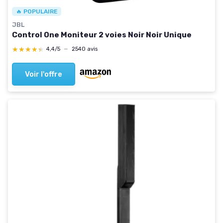
🔥 POPULAIRE
JBL
Control One Moniteur 2 voies Noir Noir Unique
★★★★★
★★★★★
4,4/5
—
2540 avis
Voir l'offre