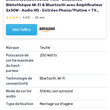
Bibliothèque Wi-FI & Bluetooth avec Amplificateur
2x50W - Audio HD - Entrées Phono/Platine + TV
Optique - 165 x 304 x 235 mm - Blanc Givré (Paire)
★★★★★
★★★★★
4,4/5
—
52 avis
Voir l'offre
Marque
Teufel
Puissance de
250 Watts
sortie maximale
du haut-
parleur
Technologie de
Bluetooth, Wi-Fi
connectivité
Mode de sortie
Stéréo, son surround
audio
Type de fixation
Montage sur étagère