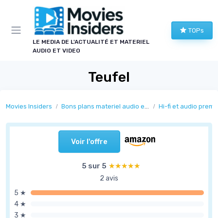
Panneau de gestion des cookies
TOPs
LE MEDIA DE L'ACTUALITÉ ET MATERIEL
AUDIO ET VIDEO
Teufel
Movies Insiders
Bons plans materiel audio et video
Hi-fi et audio prem
Voir l'offre
5 sur 5
★★★★★
★★★★★
2 avis
5 ★
4 ★
3 ★