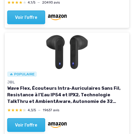
25 hrs – Étui de recharge inclus - Blanc
★★★★★
★★★★★
4,1/5
—
20493 avis
Voir l'offre
🔥 POPULAIRE
JBL
Wave Flex, Écouteurs Intra-Auriculaires Sans Fil,
Resistance à l'Eau IP54 et IPX2, Technologie
TalkThru et AmbientAware, Autonomie de 32
heures, en Noir
★★★★★
★★★★★
4,3/5
—
19637 avis
Voir l'offre