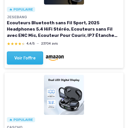
🔥 POPULAIRE
JESEBANG
Ecouteurs Bluetooth sans Fil Sport, 2025
Headphones 5.4 HiFi Stéréo, Ecouteurs sans Fil
avec ENC Mic, Ecouteur Pour Courir, IP7 Étanche
Écouteur, 40H, Oreillette Sans Fil, Casque Écran
★★★★★
★★★★★
4,4/5
—
23704 avis
LED, Noir
Voir l'offre
🔥 POPULAIRE
CASCHO