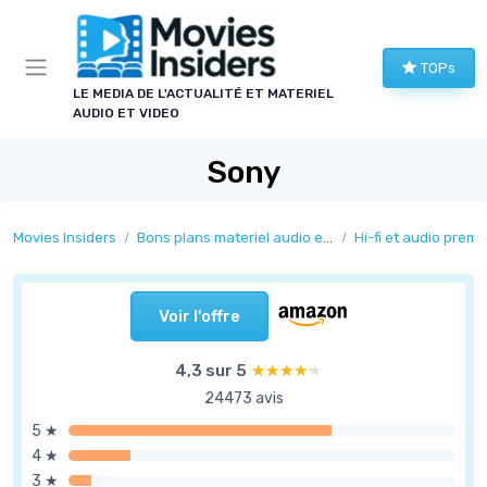
Panneau de gestion des cookies
TOPs
LE MEDIA DE L'ACTUALITÉ ET MATERIEL
AUDIO ET VIDEO
Sony
Movies Insiders
Bons plans materiel audio et video
Hi-fi et audio prem
Voir l'offre
4,3 sur 5
★★★★★
★★★★★
24473 avis
5 ★
4 ★
3 ★