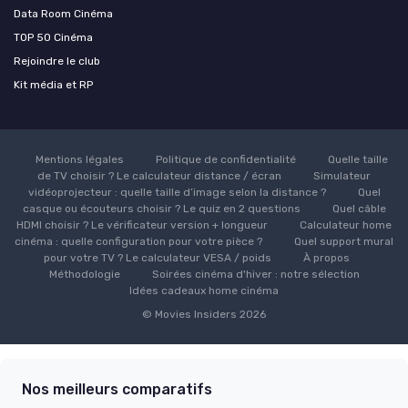
Data Room Cinéma
TOP 50 Cinéma
Rejoindre le club
Kit média et RP
Mentions légales
Politique de confidentialité
Quelle taille
de TV choisir ? Le calculateur distance / écran
Simulateur
vidéoprojecteur : quelle taille d’image selon la distance ?
Quel
casque ou écouteurs choisir ? Le quiz en 2 questions
Quel câble
HDMI choisir ? Le vérificateur version + longueur
Calculateur home
cinéma : quelle configuration pour votre pièce ?
Quel support mural
pour votre TV ? Le calculateur VESA / poids
À propos
Méthodologie
Soirées cinéma d'hiver : notre sélection
Idées cadeaux home cinéma
© Movies Insiders 2026
Nos meilleurs comparatifs