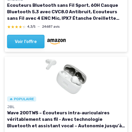
Ecouteurs Bluetooth sans Fil Sport, 60H Casque
Bluetooth 5.3 avec CVC8.0 Antibruit, Ecouteurs
sans Fil avec 4 ENC Mic, IPX7 Étanche Oreillette
Bluetooth, Écouteurs Bluetooth pour Running Noir
★★★★★
★★★★★
4,3/5
—
24687 avis
noir et argenté
Voir l'offre
🔥 POPULAIRE
JBL
Wave 200TWS – Écouteurs intra-auriculaires
véritablement sans fil - Avec technologie
Bluetooth et assistant vocal – Autonomie jusqu'à