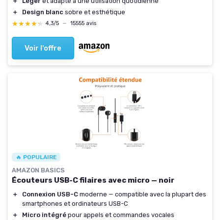
＋
Léger
et adapté à une utilisation quotidienne
＋
Design blanc
sobre et esthétique
★★★★★
★★★★★
4,3/5
—
15555 avis
Voir l'offre
🔥 POPULAIRE
AMAZON BASICS
Écouteurs USB-C filaires avec micro — noir
＋
Connexion USB-C
moderne — compatible avec la plupart des
smartphones et ordinateurs USB-C
＋
Micro intégré
pour appels et commandes vocales