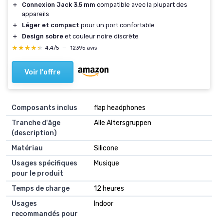
＋
Connexion Jack 3,5 mm
compatible avec la plupart des
appareils
＋
Léger et compact
pour un port confortable
＋
Design sobre
et couleur noire discrète
★★★★★
★★★★★
4,4/5
—
12395 avis
Voir l'offre
Composants inclus
‎flap headphones
Tranche d'âge
‎Alle Altersgruppen
(description)
Matériau
‎Silicone
Usages spécifiques
‎Musique
pour le produit
Temps de charge
‎12 heures
Usages
‎Indoor
recommandés pour