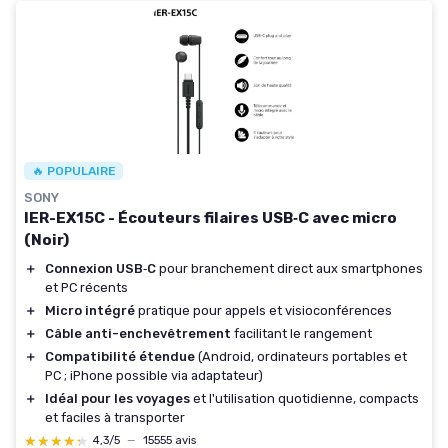
🔥 POPULAIRE
SONY
IER-EX15C - Écouteurs filaires USB‑C avec micro
(Noir)
＋
Connexion USB‑C
pour branchement direct aux smartphones
et PC récents
＋
Micro intégré
pratique pour appels et visioconférences
＋
Câble anti-enchevêtrement
facilitant le rangement
＋
Compatibilité étendue
(Android, ordinateurs portables et
PC ; iPhone possible via adaptateur)
＋
Idéal pour les voyages
et l'utilisation quotidienne, compacts
et faciles à transporter
★★★★★
★★★★★
4,3/5
—
15555 avis