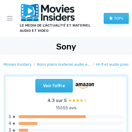
Panneau de gestion des cookies
TOPs
LE MEDIA DE L'ACTUALITÉ ET MATERIEL
AUDIO ET VIDEO
Sony
Movies Insiders
Bons plans materiel audio et video
Hi-fi et audio prem
Voir l'offre
4,3 sur 5
★★★★★
★★★★★
15555 avis
5 ★
4 ★
3 ★