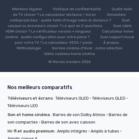
Mentions légales
Politique de confidentialité
Quelle taille
de TV choisir ? Le calculateur distance / écran
Simulateur
vidéoprojecteur : quelle taille d’image selon la distance ?
Quel
casque ou écouteurs choisir ? Le quiz en 2 questions
Quel câble
HDMI choisir ? Le vérificateur version + longueur
Calculateur home
cinéma : quelle configuration pour votre pièce ?
Quel support mural
pour votre TV ? Le calculateur VESA / poids
À propos
Méthodologie
Soirées cinéma d'hiver : notre sélection
Idées cadeaux home cinéma
© Movies Insiders 2026
Nos meilleurs comparatifs
Téléviseurs et écrans
:
Téléviseurs OLED
·
Téléviseurs QLED
·
Téléviseurs LED
Son et home cinéma
:
Barres de son Dolby Atmos
·
Barres de
son compactes
·
Barres de son avec caisson
Hi-fi et audio premium
:
Amplis intégrés
·
Amplis à tubes
·
Amplis classe A