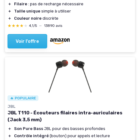
＋
Filaire
: pas de recharge nécessaire
＋
Taille unique
simple à utiliser
＋
Couleur noire
discrète
★★★★★
★★★★★
4,1/5
—
13890 avis
Voir l'offre
🔥 POPULAIRE
JBL
JBL T110 - Écouteurs filaires intra-auriculaires
(Jack 3,5 mm)
＋
Son Pure Bass
JBL pour des basses profondes
＋
Contrôle intégré
(bouton) pour appels et lecture