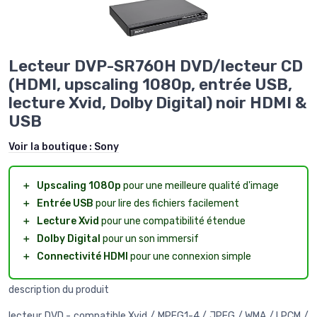
Lecteur DVP-SR760H DVD/lecteur CD
(HDMI, upscaling 1080p, entrée USB,
lecture Xvid, Dolby Digital) noir HDMI &
USB
Voir la boutique :
Sony
＋
Upscaling 1080p
pour une meilleure qualité d'image
＋
Entrée USB
pour lire des fichiers facilement
＋
Lecture Xvid
pour une compatibilité étendue
＋
Dolby Digital
pour un son immersif
＋
Connectivité HDMI
pour une connexion simple
description du produit
lecteur DVD - compatible Xvid / MPEG1-4 / JPEG / WMA / LPCM /