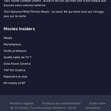
Test Teufel Cinebar Ultima : la barre de son qui met une vraie claque aux
basses sans caisson externe
Test Optoma PK52 Photon Beam : un laser 4K qui mise tout sur l’image,
pas sur le reste
Movies Insiders
Média
Marketplace
Outils pratiques
Quelle taille de TV ?
Data Room Cinéma
TOP 50 Cinéma
Rejoindre le club
Kit média et RP
Mentions légales
Politique de confidentialité
Quelle taille
de TV choisir ? Le calculateur distance / écran
Simulateur