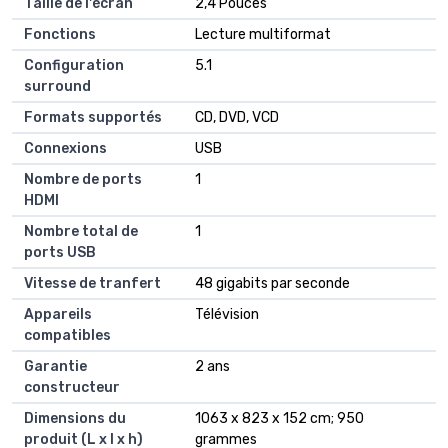
Taille de l'écran
‎2,4 Pouces
Fonctions
‎Lecture multiformat
Configuration
‎5.1
surround
Formats supportés
‎CD, DVD, VCD
Connexions
‎USB
Nombre de ports
‎1
HDMI
Nombre total de
‎1
ports USB
Vitesse de tranfert
‎48 gigabits par seconde
Appareils
‎Télévision
compatibles
Garantie
‎2 ans
constructeur
Dimensions du
1063 x 823 x 152 cm; 950
produit (L x l x h)
grammes