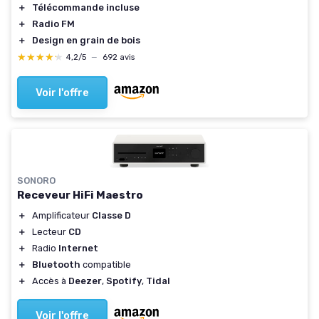
＋
Télécommande incluse
＋
Radio FM
＋
Design en grain de bois
★★★★★
★★★★★
4,2/5
—
692 avis
Voir l'offre
SONORO
Receveur HiFi Maestro
＋
Amplificateur
Classe D
＋
Lecteur
CD
＋
Radio
Internet
＋
Bluetooth
compatible
＋
Accès à
Deezer
,
Spotify
,
Tidal
Voir l'offre