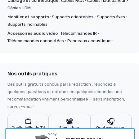
Câblage et connectique
:
Câbles RCA
·
Câbles haut parleur
·
Câbles HDMI
Mobilier et supports
:
Supports orientables
·
Supports fixes
·
Supports inclinables
Accessoires audio vidéo
:
Télécommandes IR
·
Télécommandes connectées
·
Panneaux acoustiques
Nos outils pratiques
Des outils gratuits conçus par la rédaction : répondez à
quelques questions et obtenez en quelques secondes une
recommandation vraiment personnalisée — sans inscription,
servez-vous !
📺
📽️
🎧
Quelle taille de TV
Simulateur
Quel casque ou
?
vidéoprojecteur
écouteurs ?
Sony