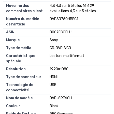
Moyenne des
4,3 4,3 sur 5 étoiles 16 629
commentaires client
évaluations 4,3 sur 5 étoiles
Numéro du modèle
DVPSR760HBEC1
de l'article
ASIN
B007ECGFLU
Marque
Sony
Type de média
CD, DVD, VCD
Caractéristique
Lecture multiformat
spéciale
Résolution
1920×1080
Type de connecteur
HDMI
Technologie de
USB
connectivité
Nom de modèle
DVP-SR760H
Couleur
Black
Poids de l'article
950 Grammes