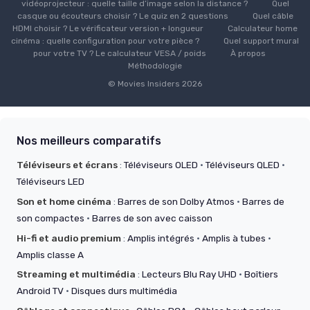
vidéoprojecteur : quelle taille d’image selon la distance ?
Quel
casque ou écouteurs choisir ? Le quiz en 2 questions
Quel câble
HDMI choisir ? Le vérificateur version + longueur
Calculateur home
cinéma : quelle configuration pour votre pièce ?
Quel support mural
pour votre TV ? Le calculateur VESA / poids
À propos
Méthodologie
© Movies Insiders 2026
Nos meilleurs comparatifs
Téléviseurs et écrans
:
Téléviseurs OLED
·
Téléviseurs QLED
·
Téléviseurs LED
Son et home cinéma
:
Barres de son Dolby Atmos
·
Barres de
son compactes
·
Barres de son avec caisson
Hi-fi et audio premium
:
Amplis intégrés
·
Amplis à tubes
·
Amplis classe A
Streaming et multimédia
:
Lecteurs Blu Ray UHD
·
Boîtiers
Android TV
·
Disques durs multimédia