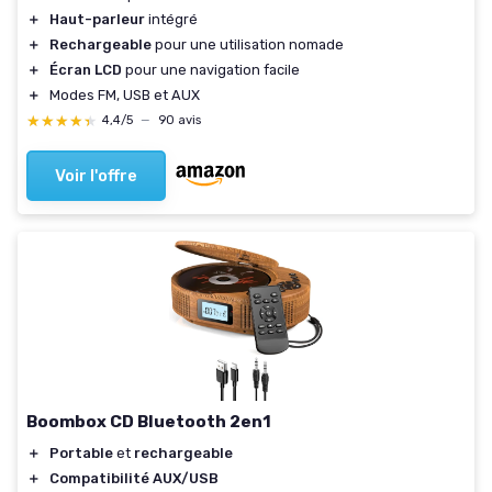
＋
Haut-parleur
intégré
＋
Rechargeable
pour une utilisation nomade
＋
Écran LCD
pour une navigation facile
＋
Modes FM, USB et AUX
★★★★★
★★★★★
4,4/5
—
90 avis
Voir l'offre
Boombox CD Bluetooth 2en1
＋
Portable
et
rechargeable
＋
Compatibilité AUX/USB