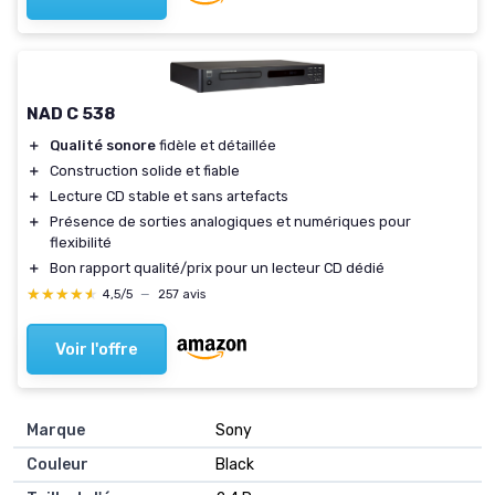
NAD C 538
＋
Qualité sonore
fidèle et détaillée
＋
Construction solide et fiable
＋
Lecture CD stable et sans artefacts
＋
Présence de sorties analogiques et numériques pour
flexibilité
＋
Bon rapport qualité/prix pour un lecteur CD dédié
★★★★★
★★★★★
4,5/5
—
257 avis
Voir l'offre
Marque
‎Sony
Couleur
‎Black