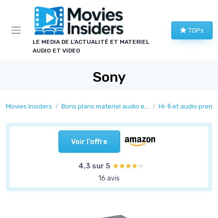
Panneau de gestion des cookies
TOPs
LE MEDIA DE L'ACTUALITÉ ET MATERIEL
AUDIO ET VIDEO
Sony
Movies Insiders
Bons plans materiel audio et video
Hi-fi et audio prem
Voir l'offre
4,3 sur 5
★★★★★
★★★★★
16 avis