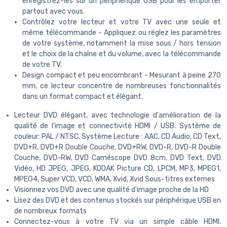
enregistrez-les sur un périphérique USB pour les emporter
partout avec vous.
Contrôlez votre lecteur et votre TV avec une seule et
même télécommande - Appliquez ou réglez les paramètres
de votre système, notamment la mise sous / hors tension
et le choix de la chaîne et du volume, avec la télécommande
de votre TV.
Design compact et peu encombrant - Mesurant à peine 270
mm, ce lecteur concentre de nombreuses fonctionnalités
dans un format compact et élégant.
Lecteur DVD élégant, avec technologie d'amélioration de la
qualité de l'image et connectivité HDMI / USB. Système de
couleur: PAL / NTSC. Système Lecture : AAC, CD Audio, CD Text,
DVD+R, DVD+R Double Couche, DVD+RW, DVD-R, DVD-R Double
Couche, DVD-RW, DVD Caméscope DVD 8cm, DVD Text, DVD
Vidéo, HD JPEG, JPEG, KODAK Picture CD, LPCM, MP3, MPEG1,
MPEG4, Super VCD, VCD, WMA, Xvid, Xvid Sous-titres externes
Visionnez vos DVD avec une qualité d'image proche de la HD
Lisez des DVD et des contenus stockés sur périphérique USB en
de nombreux formats
Connectez-vous à votre TV via un simple câble HDMI.