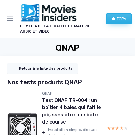
Panneau de gestion des cookies
TOPs
LE MEDIA DE L'ACTUALITÉ ET MATERIEL
AUDIO ET VIDEO
QNAP
←
Retour à la liste des produits
Nos tests produits QNAP
QNAP
Test QNAP TR-004 : un
boîtier 4 baies qui fait le
job, sans être une bête
de course
★★★★★
★★★★★
Installation simple, disques
+