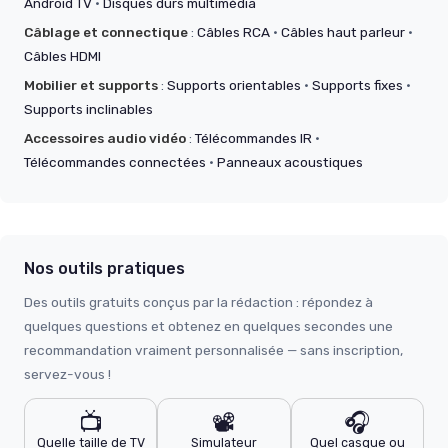
Android TV
·
Disques durs multimédia
Câblage et connectique
:
Câbles RCA
·
Câbles haut parleur
·
Câbles HDMI
Mobilier et supports
:
Supports orientables
·
Supports fixes
·
Supports inclinables
Accessoires audio vidéo
:
Télécommandes IR
·
Télécommandes connectées
·
Panneaux acoustiques
Nos outils pratiques
Des outils gratuits conçus par la rédaction : répondez à
quelques questions et obtenez en quelques secondes une
recommandation vraiment personnalisée — sans inscription,
servez-vous !
📺
📽️
🎧
Quelle taille de TV
Simulateur
Quel casque ou