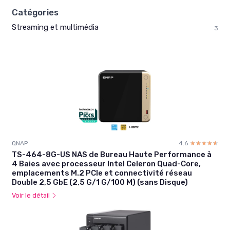
Catégories
Streaming et multimédia
3
QNAP
4.6
☆☆☆☆☆
★★★★★
TS-464-8G-US NAS de Bureau Haute Performance à
4 Baies avec processeur Intel Celeron Quad-Core,
emplacements M.2 PCIe et connectivité réseau
Double 2,5 GbE (2,5 G/1 G/100 M) (sans Disque)
Voir le détail