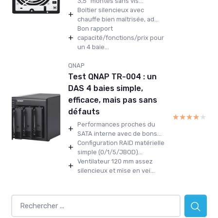
3,5" montés sans vis...
Boîtier silencieux avec
+
chauffe bien maîtrisée, ad...
Bon rapport
+
capacité/fonctions/prix pour
un 4 baie...
QNAP
Test QNAP TR-004 : un
DAS 4 baies simple,
efficace, mais pas sans
défauts
★★★★★
★★★★★
Performances proches du
+
SATA interne avec de bons...
Configuration RAID matérielle
+
simple (0/1/5/JBOD)...
Ventilateur 120 mm assez
+
silencieux et mise en vei...