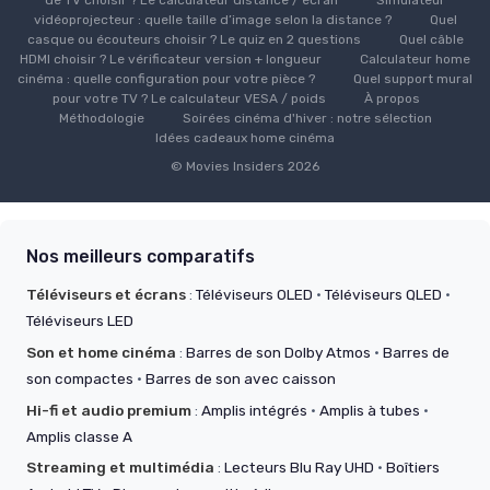
de TV choisir ? Le calculateur distance / écran
Simulateur
vidéoprojecteur : quelle taille d’image selon la distance ?
Quel
casque ou écouteurs choisir ? Le quiz en 2 questions
Quel câble
HDMI choisir ? Le vérificateur version + longueur
Calculateur home
cinéma : quelle configuration pour votre pièce ?
Quel support mural
pour votre TV ? Le calculateur VESA / poids
À propos
Méthodologie
Soirées cinéma d'hiver : notre sélection
Idées cadeaux home cinéma
© Movies Insiders 2026
Nos meilleurs comparatifs
Téléviseurs et écrans
:
Téléviseurs OLED
·
Téléviseurs QLED
·
Téléviseurs LED
Son et home cinéma
:
Barres de son Dolby Atmos
·
Barres de
son compactes
·
Barres de son avec caisson
Hi-fi et audio premium
:
Amplis intégrés
·
Amplis à tubes
·
Amplis classe A
Streaming et multimédia
:
Lecteurs Blu Ray UHD
·
Boîtiers