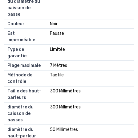
du diamètre du
caisson de
basse
Couleur
Noir
Est
Fausse
imperméable
Type de
Limitée
garantie
Plage maximale
7 Mètres
Méthode de
Tactile
contrôle
Taille des haut-
300 Millimètres
parleurs
diamètre du
300 Millimètres
caisson de
basses
diamètre du
50 Millimètres
haut-parleur