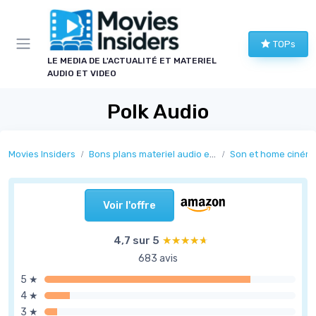
Panneau de gestion des cookies
TOPs
LE MEDIA DE L'ACTUALITÉ ET MATERIEL
AUDIO ET VIDEO
Polk Audio
Movies Insiders
Bons plans materiel audio et video
Son et home ciném
Voir l'offre
4,7 sur 5
★★★★★
★★★★★
683 avis
5 ★
4 ★
3 ★