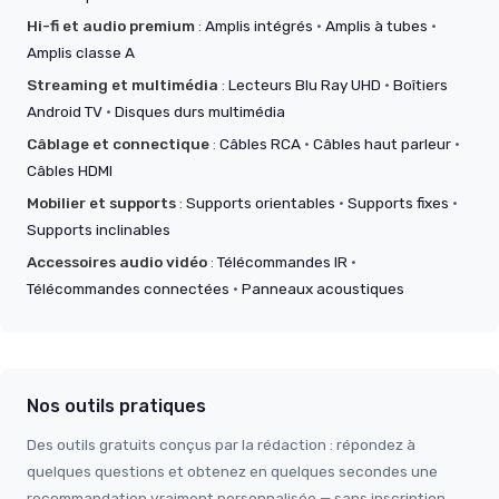
Hi-fi et audio premium
:
Amplis intégrés
·
Amplis à tubes
·
Amplis classe A
Streaming et multimédia
:
Lecteurs Blu Ray UHD
·
Boîtiers
Android TV
·
Disques durs multimédia
Câblage et connectique
:
Câbles RCA
·
Câbles haut parleur
·
Câbles HDMI
Mobilier et supports
:
Supports orientables
·
Supports fixes
·
Supports inclinables
Accessoires audio vidéo
:
Télécommandes IR
·
Télécommandes connectées
·
Panneaux acoustiques
Nos outils pratiques
Des outils gratuits conçus par la rédaction : répondez à
quelques questions et obtenez en quelques secondes une
recommandation vraiment personnalisée — sans inscription,