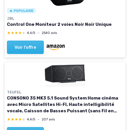
🔥 POPULAIRE
JBL
Control One Moniteur 2 voies Noir Noir Unique
★★★★★
★★★★★
4,4/5
—
2540 avis
Voir l'offre
TEUFEL
CONSONO 35 MK3 5.1 Sound System Home cinéma
avec Micro Satellites Hi-FI, Haute intelligibilité
vocale, Caisson de Basses Puissant (sans Fil en
Option) - Noir
★★★★★
★★★★★
4,4/5
—
207 avis