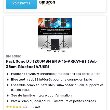
Voir l'offre
BM SONIC
Pack Sono DJ 1200W BM BMS-15-ARRAY-BT (Sub
38cm, Bluetooth/USB)
＋
Puissance 1200W
annoncée pour des soirées percutantes
＋
Bluetooth
et USB intégrés pour une connexion facile
＋
Ensemble complet : satellites,
subwoofer 38 cm
, supports et
câbles inclus
＋
Jeu de lumière
intégré pour l'animation
＋
Prêt à l'emploi, idéal pour DJ amateurs et petites soirées
★★★★★
★★★★★
5/5
—
2 avis