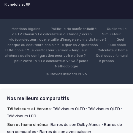
Kit média et RP
Mentions légales
Politique de confidentialité
Quelle taille
de TV choisir ? Le calculateur distance / écran
Simulateur
vidéoprojecteur : quelle taille d’image selon la distance ?
Quel
casque ou écouteurs choisir ? Le quiz en 2 questions
Quel câble
HDMI choisir ? Le vérificateur version + longueur
Calculateur home
cinéma : quelle configuration pour votre pièce ?
Quel support mural
pour votre TV ? Le calculateur VESA / poids
À propos
Méthodologie
© Movies Insiders 2026
Nos meilleurs comparatifs
Téléviseurs et écrans
:
Téléviseurs OLED
·
Téléviseurs QLED
·
Téléviseurs LED
Son et home cinéma
:
Barres de son Dolby Atmos
·
Barres de
son compactes
·
Barres de son avec caisson