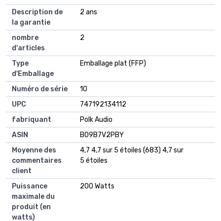
Description de
2 ans
la garantie
nombre
2
d'articles
Type
Emballage plat (FFP)
d'Emballage
Numéro de série
10
UPC
747192134112
fabriquant
Polk Audio
ASIN
B09B7V2PBY
Moyenne des
4,7 4,7 sur 5 étoiles (683) 4,7 sur
commentaires
5 étoiles
client
Puissance
200 Watts
maximale du
produit (en
watts)