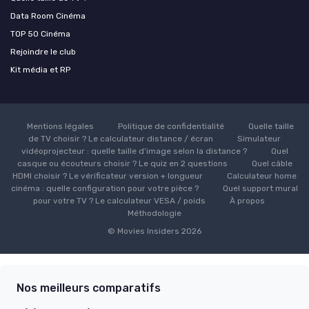
Data Room Cinéma
TOP 50 Cinéma
Rejoindre le club
Kit média et RP
Mentions légales
Politique de confidentialité
Quelle taille
de TV choisir ? Le calculateur distance / écran
Simulateur
vidéoprojecteur : quelle taille d’image selon la distance ?
Quel
casque ou écouteurs choisir ? Le quiz en 2 questions
Quel câble
HDMI choisir ? Le vérificateur version + longueur
Calculateur home
cinéma : quelle configuration pour votre pièce ?
Quel support mural
pour votre TV ? Le calculateur VESA / poids
À propos
Méthodologie
© Movies Insiders 2026
Nos meilleurs comparatifs