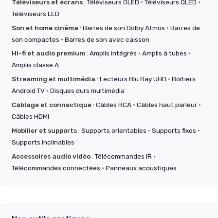
Téléviseurs et écrans
:
Téléviseurs OLED
·
Téléviseurs QLED
·
Téléviseurs LED
Son et home cinéma
:
Barres de son Dolby Atmos
·
Barres de
son compactes
·
Barres de son avec caisson
Hi-fi et audio premium
:
Amplis intégrés
·
Amplis à tubes
·
Amplis classe A
Streaming et multimédia
:
Lecteurs Blu Ray UHD
·
Boîtiers
Android TV
·
Disques durs multimédia
Câblage et connectique
:
Câbles RCA
·
Câbles haut parleur
·
Câbles HDMI
Mobilier et supports
:
Supports orientables
·
Supports fixes
·
Supports inclinables
Accessoires audio vidéo
:
Télécommandes IR
·
Télécommandes connectées
·
Panneaux acoustiques