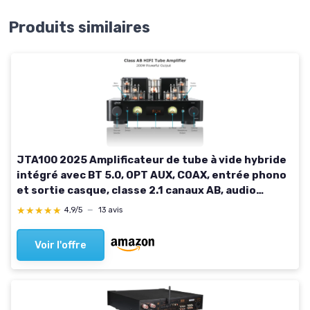
Produits similaires
JTA100 2025 Amplificateur de tube à vide hybride
intégré avec BT 5.0, OPT AUX, COAX, entrée phono
et sortie casque, classe 2.1 canaux AB, audio
domestique Hi-Fi pour tourne-disque
★★★★★
★★★★★
4,9/5
—
13 avis
Voir l'offre