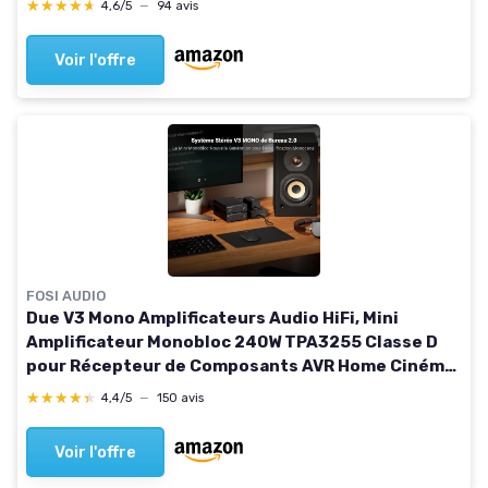
★★★★★
★★★★★
4,6/5
—
94 avis
Voir l'offre
FOSI AUDIO
Due V3 Mono Amplificateurs Audio HiFi, Mini
Amplificateur Monobloc 240W TPA3255 Classe D
pour Récepteur de Composants AVR Home Cinéma,
Entrées RCA/XLR équilibrées, avec 48V/10A
★★★★★
★★★★★
4,4/5
—
150 avis
Voir l'offre