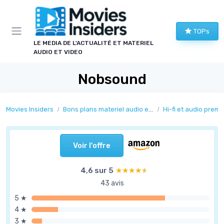
Panneau de gestion des cookies
TOPs
LE MEDIA DE L'ACTUALITÉ ET MATERIEL
AUDIO ET VIDEO
Nobsound
Movies Insiders
Bons plans materiel audio et video
Hi-fi et audio prem
Voir l'offre
4,6 sur 5
★★★★★
★★★★★
43 avis
5 ★
4 ★
3 ★