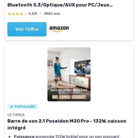
Bluetooth 5.3/Optique/AUX pour PC/Jeux
vidéo/projecteurs, 17 Pouces
★★★★★
★★★★★
4,3/5
—
3920 avis
Voir l'offre
🔥 POPULAIRE
ULTIMEA
Barre de son 2.1 Poseidon M20 Pro - 132W, caisson
intégré
＋
Puissance
annoncée 132W (crête) pour un son puissant