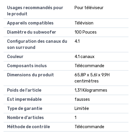
Usages recommandés pour
‎Pour téléviseur
le produit
Appareils compatibles
‎Télévision
Diamètre du subwoofer
‎100 Pouces
Configuration des canaux du
‎4.1
son surround
Couleur
‎4.1 canaux
Composants inclus
‎Télécommande
Dimensions du produit
‎65,8P x 5,6l x 9,9H
centimètres
Poids de l'article
‎1,31 Kilogrammes
Est imperméable
‎fausses
Type de garantie
‎Limitée
Nombre d'articles
‎1
Méthode de contrôle
‎Télécommande