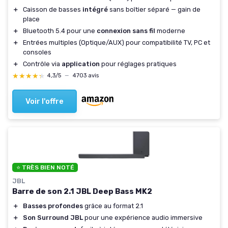
＋
Caisson de basses
intégré
sans boîtier séparé — gain de
place
＋
Bluetooth 5.4 pour une
connexion sans fil
moderne
＋
Entrées multiples (Optique/AUX) pour compatibilité TV, PC et
consoles
＋
Contrôle via
application
pour réglages pratiques
★★★★★
★★★★★
4,3/5
—
4703 avis
Voir l'offre
⭐ TRÈS BIEN NOTÉ
JBL
Barre de son 2.1 JBL Deep Bass MK2
＋
Basses profondes
grâce au format 2.1
＋
Son Surround JBL
pour une expérience audio immersive