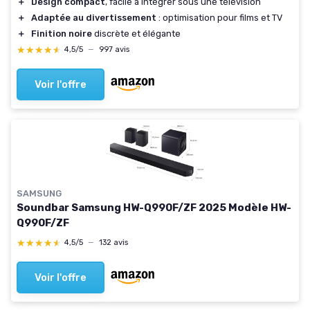
＋
Design compact
, facile à intégrer sous une télévision
＋
Adaptée au divertissement
: optimisation pour films et TV
＋
Finition noire
discrète et élégante
★★★★★
★★★★★
4,5/5
—
997 avis
Voir l'offre
SAMSUNG
Soundbar Samsung HW-Q990F/ZF 2025 Modèle HW-
Q990F/ZF
★★★★★
★★★★★
4,5/5
—
132 avis
Voir l'offre