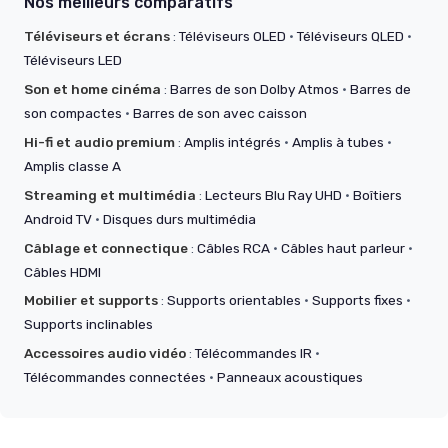
Nos meilleurs comparatifs
Téléviseurs et écrans
:
Téléviseurs OLED
·
Téléviseurs QLED
·
Téléviseurs LED
Son et home cinéma
:
Barres de son Dolby Atmos
·
Barres de
son compactes
·
Barres de son avec caisson
Hi-fi et audio premium
:
Amplis intégrés
·
Amplis à tubes
·
Amplis classe A
Streaming et multimédia
:
Lecteurs Blu Ray UHD
·
Boîtiers
Android TV
·
Disques durs multimédia
Câblage et connectique
:
Câbles RCA
·
Câbles haut parleur
·
Câbles HDMI
Mobilier et supports
:
Supports orientables
·
Supports fixes
·
Supports inclinables
Accessoires audio vidéo
:
Télécommandes IR
·
Télécommandes connectées
·
Panneaux acoustiques