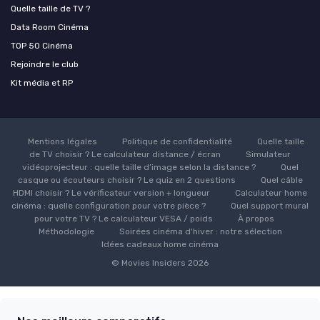
Quelle taille de TV ?
Data Room Cinéma
TOP 50 Cinéma
Rejoindre le club
Kit média et RP
Mentions légales
Politique de confidentialité
Quelle taille
de TV choisir ? Le calculateur distance / écran
Simulateur
vidéoprojecteur : quelle taille d’image selon la distance ?
Quel
casque ou écouteurs choisir ? Le quiz en 2 questions
Quel câble
HDMI choisir ? Le vérificateur version + longueur
Calculateur home
cinéma : quelle configuration pour votre pièce ?
Quel support mural
pour votre TV ? Le calculateur VESA / poids
À propos
Méthodologie
Soirées cinéma d'hiver : notre sélection
Idées cadeaux home cinéma
© Movies Insiders 2026