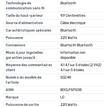
Technologie de
‎Bluetooth
communication sans fil
Taille du haut-parleur
‎9,9 Centimètres
Source d'alimentation
‎Câble électrique
Caractéristiques spéciales
‎Bluetooth
Puissance
‎220 Watts
Connexions
‎Bluetooth Bluetooth
Mises à jour logicielles
‎Information non
garanties jusqu’à
disponible
Moyenne des commentaires
4,1 4,1 sur 5 étoiles (2 942)
client
4,1 sur 5 étoiles
Numéro du modèle de
SQC4R
l'article
ASIN
B0CLP5PSGB
Marque
LG
Puissance de sortie
220 Watts