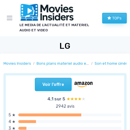
Panneau de gestion des cookies
TOPs
LE MEDIA DE L'ACTUALITÉ ET MATERIEL
AUDIO ET VIDEO
LG
Movies Insiders
Bons plans materiel audio et video
Son et home ciném
Voir l'offre
4,1 sur 5
★★★★★
★★★★★
2942 avis
5 ★
4 ★
3 ★