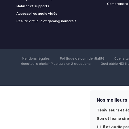
Comprendre l
Mobilier et supports
Accessoires audio vidéo
Réalité virtuelle et gaming immersif
Mentions légales
Politique de confidentialité
Quelle ta
écouteurs choisir ? Le quiz en 2 questions
Quel câble HDMI c
Nos meilleurs
Téléviseurs et é
Son et home ci
Hi-fi et audio p