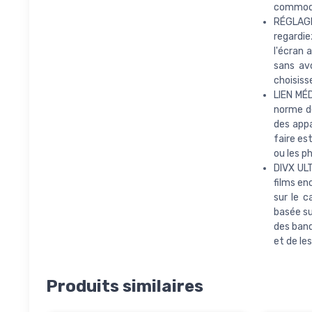
commodit
RÉGLAG
regardie
l'écran 
sans av
choisiss
LIEN MÉ
norme d
des appa
faire es
ou les p
DIVX ULT
films en
sur le 
basée su
des band
et de les
Produits similaires