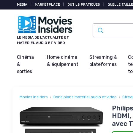
Panneau de gestion des cookies
MÉDIA
|
MARKETPLACE
|
OUTILS PRATIQUES
|
QUELLE TAILLE
LE MEDIA DE L'ACTUALITÉ ET
MATERIEL AUDIO ET VIDEO
Cinéma
Home cinéma
Streaming &
Co
&
& équipement
plateformes
t
sorties
t
Movies Insiders
Bons plans materiel audio et video
Strea
Philip
HDMI, 
avec 