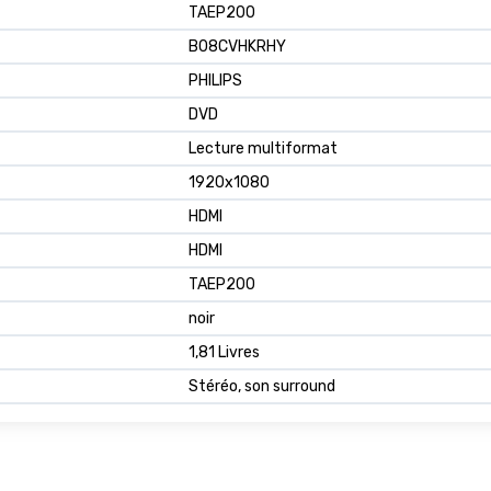
TAEP200
B08CVHKRHY
PHILIPS
DVD
Lecture multiformat
1920x1080
HDMI
HDMI
TAEP200
noir
1,81 Livres
Stéréo, son surround