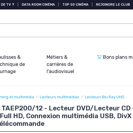
 DE TV ?
|
DATA ROOM CINÉMA
|
TOP 50 CINÉMA
|
REJOINDRE LE CLUB
ulisses &
Métiers &
Bons plans ma
echnique de
carrières de
ournage
l'audiovisuel
ming et multimédia
Lecteurs multimédias
Lecteurs Blu Ray UHD
s TAEP200/12 - Lecteur DVD/Lecteur CD 
Full HD, Connexion multimédia USB, DivX 
Télécommande