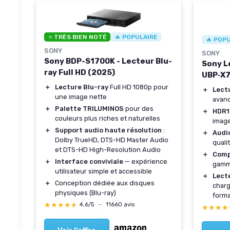
⭐ TRÈS BIEN NOTÉ
🔥 POPULAIRE
🔥 POP
SONY
SONY
Sony BDP-S1700K - Lecteur Blu-
Sony L
ray Full HD (2025)
UBP‑X7
＋
Lecture Blu-ray
Full HD 1080p pour
＋
Lect
une image nette
avan
＋
Palette TRILUMINOS
pour des
＋
HDR1
couleurs plus riches et naturelles
imag
＋
Support audio haute résolution
:
＋
Audi
Dolby TrueHD, DTS-HD Master Audio
quali
et DTS-HD High-Resolution Audio
＋
Comp
＋
Interface conviviale
— expérience
gamm
utilisateur simple et accessible
＋
Lecte
＋
Conception dédiée aux disques
charg
physiques (Blu-ray)
form
★★★★★
★★★★★
4,6/5
—
11660 avis
★★★★
★★★★