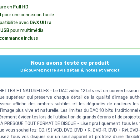
ure en
Full HD
I
pour une connexion facile
atibilité avec
DivX Ultra
t
USB
pour multimédia
écommande
incluse
Nous avons testé ce produit
Découvrez notre avis détaillé, notes et verdict
NETTES ET NATURELLES - Le DAC vidéo 12 bits est un convertisseur
ue supérieur qui préserve chaque détail de la qualité d'image auth
sseur affiche des ombres subtiles et les dégradés de couleurs les p
l'image plus vive et naturelle. Les limites du DAC 10 bits traditionne
ièrement évidentes lors de l'utilisation de grands écrans et de projecte
À PRESQUE TOUT FORMAT DE DISQUE - Lisez pratiquement tous les 
ue vous souhaitez: CD, (S) VCD, DVD, DVD + R, DVD-R, DVD + RW, DV
Lisez tous vos disques sur un seul appareil et profitez d'une flexibil