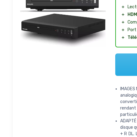
＋
Lect
＋
HDM
＋
Comp
＋
Por
＋
Tél
IMAGES 
analogiq
converti
rendant 
particul
ADAPTÉ 
disque q
+ R DL. 