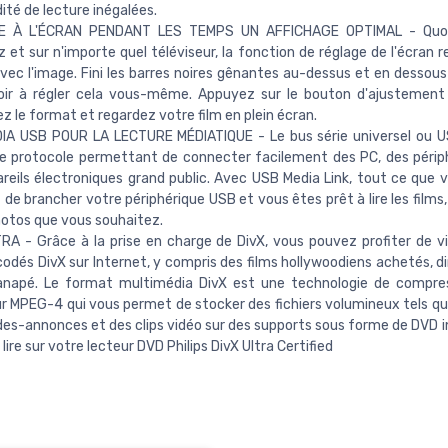
é de lecture inégalées.
E À L'ÉCRAN PENDANT LES TEMPS UN AFFICHAGE OPTIMAL - Quoi
z et sur n'importe quel téléviseur, la fonction de réglage de l'écran 
avec l'image. Fini les barres noires gênantes au-dessus et en dessous
oir à régler cela vous-même. Appuyez sur le bouton d'ajustement 
ez le format et regardez votre film en plein écran.
DIA USB POUR LA LECTURE MÉDIATIQUE - Le bus série universel ou 
e protocole permettant de connecter facilement des PC, des périp
reils électroniques grand public. Avec USB Media Link, tout ce que 
t de brancher votre périphérique USB et vous êtes prêt à lire les films
hotos que vous souhaitez.
RA - Grâce à la prise en charge de DivX, vous pouvez profiter de v
codés DivX sur Internet, y compris des films hollywoodiens achetés, 
canapé. Le format multimédia DivX est une technologie de compre
r MPEG-4 qui vous permet de stocker des fichiers volumineux tels que
es-annonces et des clips vidéo sur des supports sous forme de DVD in
 lire sur votre lecteur DVD Philips DivX Ultra Certified