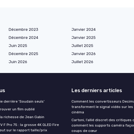
Décembre 2023
Janvier 2024
Décembre 2024
Janvier 2025
Juin 2025
Juillet 2025
Décembre 2025
Janvier 2026
Juin 2026
Juillet 2026
lus
Les derniers articles
aie derrière 'Soudain seuls'
Comment les convertisseurs Decim
transforment le signal vidéo sur les
ouver un film oublié
cinéma
a richesse de Jean Gabin
Cartoni, l’allié discret des critiques
V F Pro 75 : la grosse 4K QLED Fire
comment les supports caméra faço
ut sur le rapport taille/prix
coups de cœur