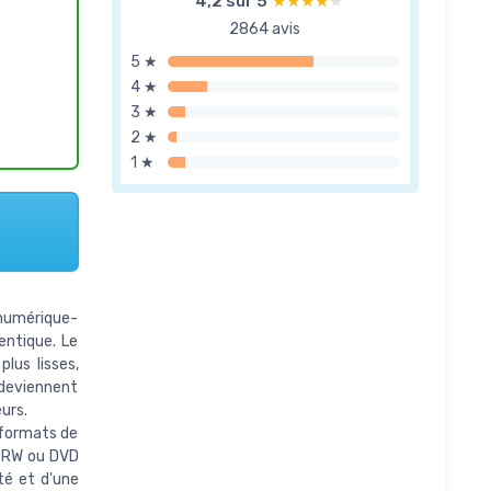
4,2 sur 5
★★★★★
★★★★★
2864 avis
5 ★
4 ★
3 ★
2 ★
1 ★
 numérique-
entique. Le
lus lisses,
l deviennent
urs.
formats de
D-RW ou DVD
ité et d'une