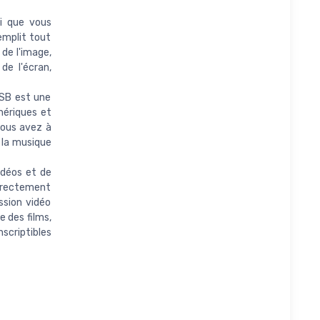
 que vous
remplit tout
 de l'image,
de l'écran,
USB est une
hériques et
vous avez à
, la musique
idéos et de
directement
ssion vidéo
 des films,
scriptibles