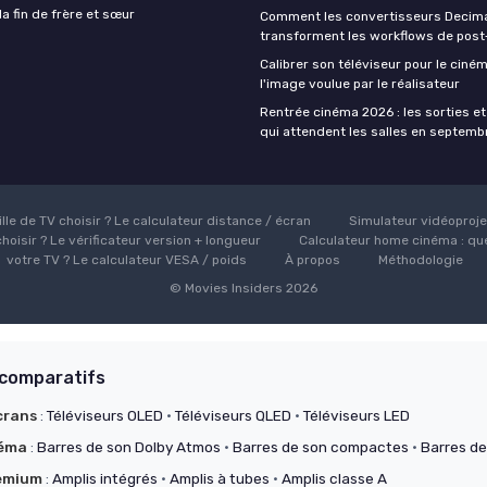
a fin de frère et sœur
Comment les convertisseurs Decim
transforment les workflows de post
Calibrer son téléviseur pour le ciném
l'image voulue par le réalisateur
Rentrée cinéma 2026 : les sorties et
qui attendent les salles en septemb
ille de TV choisir ? Le calculateur distance / écran
Simulateur vidéoprojec
hoisir ? Le vérificateur version + longueur
Calculateur home cinéma : que
votre TV ? Le calculateur VESA / poids
À propos
Méthodologie
© Movies Insiders 2026
 comparatifs
crans
:
Téléviseurs OLED
·
Téléviseurs QLED
·
Téléviseurs LED
néma
:
Barres de son Dolby Atmos
·
Barres de son compactes
·
Barres de
remium
:
Amplis intégrés
·
Amplis à tubes
·
Amplis classe A