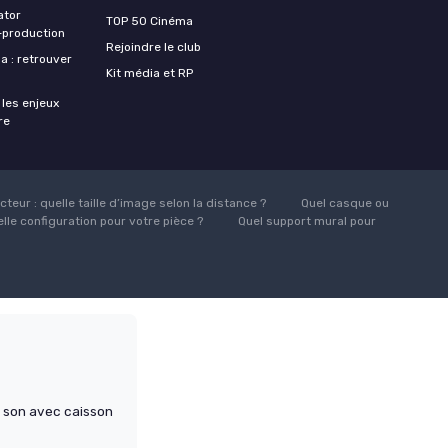
ator
TOP 50 Cinéma
‑production
Rejoindre le club
a : retrouver
Kit média et RP
 les enjeux
re
teur : quelle taille d’image selon la distance ?
Quel casque ou
lle configuration pour votre pièce ?
Quel support mural pour
 son avec caisson