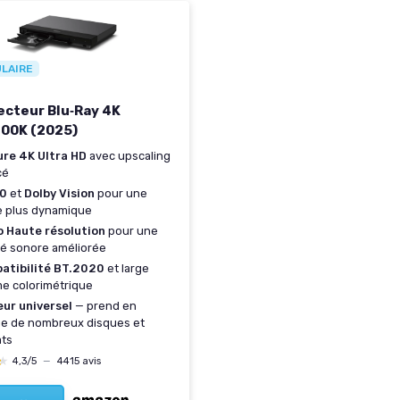
ULAIRE
ecteur Blu‑Ray 4K
00K (2025)
ure 4K Ultra HD
avec upscaling
cé
0
et
Dolby Vision
pour une
e plus dynamique
o Haute résolution
pour une
té sonore améliorée
atibilité BT.2020
et large
e colorimétrique
ur universel
— prend en
e de nombreux disques et
ats
★
★
4,3/5
—
4415 avis