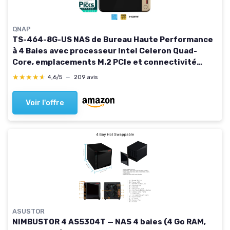
QNAP
TS-464-8G-US NAS de Bureau Haute Performance
à 4 Baies avec processeur Intel Celeron Quad-
Core, emplacements M.2 PCIe et connectivité
réseau Double 2,5 GbE (2,5 G/1 G/100 M) (sans
★★★★★
★★★★★
4,6/5
—
209 avis
Disque)
Voir l'offre
ASUSTOR
NIMBUSTOR 4 AS5304T — NAS 4 baies (4 Go RAM,