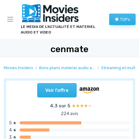
Panneau de gestion des cookies
TOPs
LE MEDIA DE L'ACTUALITÉ ET MATERIEL
AUDIO ET VIDEO
cenmate
Movies Insiders
Bons plans materiel audio et video
Streaming et multi
Voir l'offre
4,3 sur 5
★★★★★
★★★★★
224 avis
5 ★
4 ★
3 ★