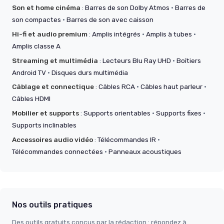
Son et home cinéma
:
Barres de son Dolby Atmos
·
Barres de
son compactes
·
Barres de son avec caisson
Hi-fi et audio premium
:
Amplis intégrés
·
Amplis à tubes
·
Amplis classe A
Streaming et multimédia
:
Lecteurs Blu Ray UHD
·
Boîtiers
Android TV
·
Disques durs multimédia
Câblage et connectique
:
Câbles RCA
·
Câbles haut parleur
·
Câbles HDMI
Mobilier et supports
:
Supports orientables
·
Supports fixes
·
Supports inclinables
Accessoires audio vidéo
:
Télécommandes IR
·
Télécommandes connectées
·
Panneaux acoustiques
Nos outils pratiques
Des outils gratuits conçus par la rédaction : répondez à