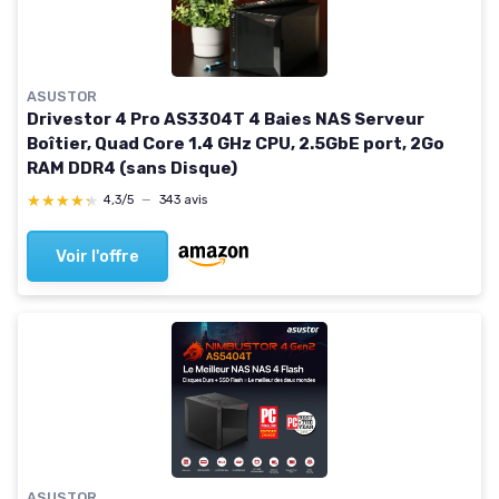
ASUSTOR
Drivestor 4 Pro AS3304T 4 Baies NAS Serveur
Boîtier, Quad Core 1.4 GHz CPU, 2.5GbE port, 2Go
RAM DDR4 (sans Disque)
★★★★★
★★★★★
4,3/5
—
343 avis
Voir l'offre
ASUSTOR