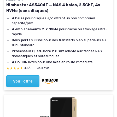
Nimbustor AS5404T — NAS 4 baies, 2.5GbE, 4x
NVMe (sans disques)
＋
4 baies
pour disques 3,5" offrant un bon compromis
capacité/prix
＋
4 emplacements M.2 NVMe
pour cache ou stockage ultra-
rapide
＋
Deux ports 2.5GbE
pour des transferts bien supérieurs au
1GbE standard
＋
Processeur Quad-Core 2.0GHz
adapté aux tâches NAS
domestiques et bureautiques
＋
4 Go DDR
livrés pour une mise en route immédiate
★★★★★
★★★★★
4,5/5
—
348 avis
Voir l'offre