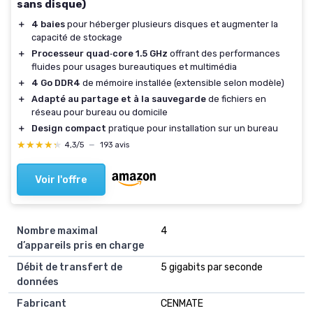
sans disque)
＋
4 baies
pour héberger plusieurs disques et augmenter la
capacité de stockage
＋
Processeur quad‑core 1.5 GHz
offrant des performances
fluides pour usages bureautiques et multimédia
＋
4 Go DDR4
de mémoire installée (extensible selon modèle)
＋
Adapté au partage et à la sauvegarde
de fichiers en
réseau pour bureau ou domicile
＋
Design compact
pratique pour installation sur un bureau
★★★★★
★★★★★
4,3/5
—
193 avis
Voir l'offre
Nombre maximal
‎4
d’appareils pris en charge
Débit de transfert de
‎5 gigabits par seconde
données
Fabricant
‎CENMATE