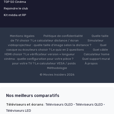
TOP 50 Cinéma
Rejoindre le club
Kit média et RP
Mentions légales
Politique de confidentialité
Quelle taille
de TV choisir ? Le calculateur distance / écran
Simulateur
vidéoprojecteur : quelle taille d’image selon la distance ?
Quel
casque ou écouteurs choisir ? Le quiz en 2 questions
Quel câble
HDMI choisir ? Le vérificateur version + longueur
Calculateur home
cinéma : quelle configuration pour votre pièce ?
Quel support mural
pour votre TV ? Le calculateur VESA / poids
À propos
Méthodologie
© Movies Insiders 2026
Nos meilleurs comparatifs
Téléviseurs et écrans
:
Téléviseurs OLED
·
Téléviseurs QLED
·
Téléviseurs LED