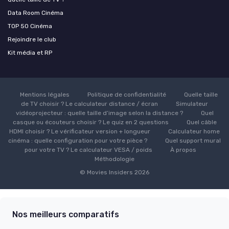
Data Room Cinéma
TOP 50 Cinéma
Rejoindre le club
Kit média et RP
Mentions légales
Politique de confidentialité
Quelle taille
de TV choisir ? Le calculateur distance / écran
Simulateur
vidéoprojecteur : quelle taille d’image selon la distance ?
Quel
casque ou écouteurs choisir ? Le quiz en 2 questions
Quel câble
HDMI choisir ? Le vérificateur version + longueur
Calculateur home
cinéma : quelle configuration pour votre pièce ?
Quel support mural
pour votre TV ? Le calculateur VESA / poids
À propos
Méthodologie
© Movies Insiders 2026
Nos meilleurs comparatifs