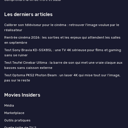
Les derniers articles
Calibrer son téléviseur pour le cinéma : retrouver l'image voulue par le
réalisateur
Rentrée cinéma 2026 : les sorties et les enjeux qui attendent les salles
en septembre
Test Sony Bravia KD-55X85L : une TV 4K sérieuse pour films et gaming
sans se ruiner
Test Teufel Cinebar Ultima : la barre de son qui met une vraie claque aux
basses sans caisson externe
Test Optoma PK52 Photon Beam : un laser 4K qui mise tout sur l’image,
pas sur le reste
Movies Insiders
Média
Marketplace
Outils pratiques
Quelle taille de TV ?