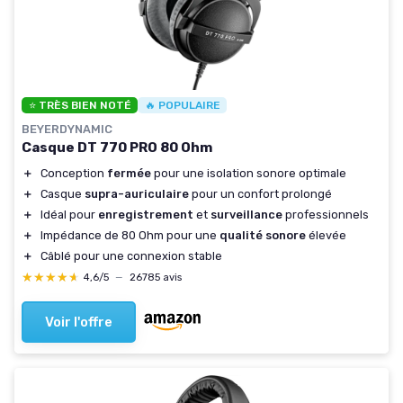
⭐ TRÈS BIEN NOTÉ
🔥 POPULAIRE
BEYERDYNAMIC
Casque DT 770 PRO 80 Ohm
＋
Conception
fermée
pour une isolation sonore optimale
＋
Casque
supra-auriculaire
pour un confort prolongé
＋
Idéal pour
enregistrement
et
surveillance
professionnels
＋
Impédance de 80 Ohm pour une
qualité sonore
élevée
＋
Câblé pour une connexion stable
★★★★★
★★★★★
4,6/5
—
26785 avis
Voir l'offre