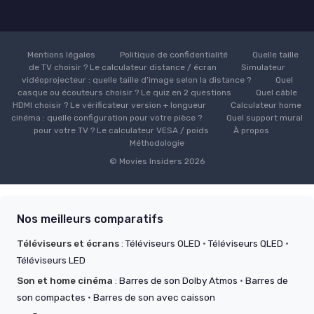
Mentions légales
Politique de confidentialité
Quelle taille
de TV choisir ? Le calculateur distance / écran
Simulateur
vidéoprojecteur : quelle taille d’image selon la distance ?
Quel
casque ou écouteurs choisir ? Le quiz en 2 questions
Quel câble
HDMI choisir ? Le vérificateur version + longueur
Calculateur home
cinéma : quelle configuration pour votre pièce ?
Quel support mural
pour votre TV ? Le calculateur VESA / poids
À propos
Méthodologie
© Movies Insiders 2026
Nos meilleurs comparatifs
Téléviseurs et écrans
:
Téléviseurs OLED
·
Téléviseurs QLED
·
Téléviseurs LED
Son et home cinéma
:
Barres de son Dolby Atmos
·
Barres de
son compactes
·
Barres de son avec caisson