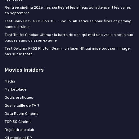
Rentrée cinéma 2026 : les sorties et les enjeux qui attendent les salles
en septembre
Test Sony Bravia KD-55X85L : une TV 4K sérieuse pour films et gaming
sans se ruiner
Test Teufel Cinebar Ultima : la barre de son qui met une vraie claque aux
basses sans caisson externe
Test Optoma PK52 Photon Beam : un laser 4K qui mise tout sur l’image,
pas sur le reste
Movies Insiders
Média
Marketplace
Outils pratiques
Quelle taille de TV ?
Data Room Cinéma
TOP 50 Cinéma
Rejoindre le club
Kit média et RP