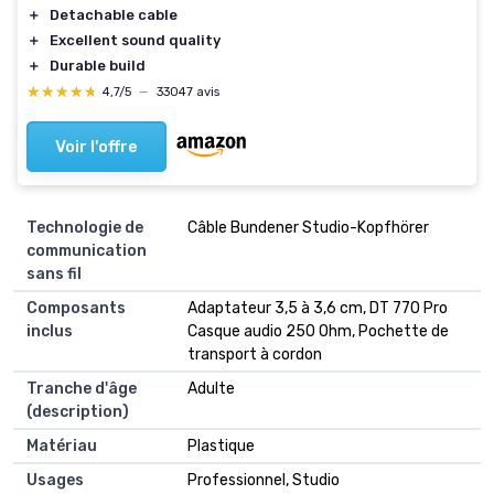
＋
Detachable cable
＋
Excellent sound quality
＋
Durable build
★★★★★
★★★★★
4,7/5
—
33047 avis
Voir l'offre
Technologie de
‎Câble Bundener Studio-Kopfhörer
communication
sans fil
Composants
‎Adaptateur 3,5 à 3,6 cm, DT 770 Pro
inclus
Casque audio 250 Ohm, Pochette de
transport à cordon
Tranche d'âge
‎Adulte
(description)
Matériau
‎Plastique
Usages
‎Professionnel, Studio