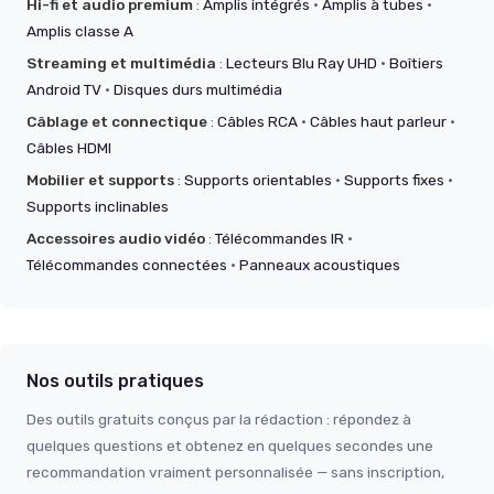
Hi-fi et audio premium
:
Amplis intégrés
·
Amplis à tubes
·
Amplis classe A
Streaming et multimédia
:
Lecteurs Blu Ray UHD
·
Boîtiers
Android TV
·
Disques durs multimédia
Câblage et connectique
:
Câbles RCA
·
Câbles haut parleur
·
Câbles HDMI
Mobilier et supports
:
Supports orientables
·
Supports fixes
·
Supports inclinables
Accessoires audio vidéo
:
Télécommandes IR
·
Télécommandes connectées
·
Panneaux acoustiques
Nos outils pratiques
Des outils gratuits conçus par la rédaction : répondez à
quelques questions et obtenez en quelques secondes une
recommandation vraiment personnalisée — sans inscription,