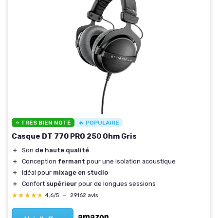
⭐ TRÈS BIEN NOTÉ
🔥 POPULAIRE
Casque DT 770 PRO 250 Ohm Gris
＋
Son
de haute qualité
＋
Conception
fermant
pour une isolation acoustique
＋
Idéal pour
mixage en studio
＋
Confort
supérieur
pour de longues sessions
★★★★★
★★★★★
4,6/5
—
29162 avis