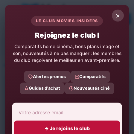
Panneau de gestion des cookies
×
TOPs
LE CLUB MOVIES INSIDERS
LE MEDIA DE L'ACTUALITÉ ET MATERIEL
AUDIO ET VIDEO
Rejoignez le club !
beyerdynamic
Comparatifs home cinéma, bons plans image et
son, nouveautés à ne pas manquer : les membres
du club reçoivent le meilleur en avant-première.
Movies Insiders
Bons plans materiel audio et video
Hi-fi et audio prem
Alertes promos
Comparatifs
Voir l'offre
Guides d'achat
Nouveautés ciné
4,7 sur 5
★★★★★
★★★★★
3593 avis
5 ★
4 ★
→ Je rejoins le club
3 ★