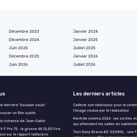
Décembre 2023
Janvier 2024
Décembre 2024
Janvier 2025
Juin 2025
Juillet 2025
Décembre 2025
Janvier 2026
Juin 2026
Juillet 2026
lus
Les derniers articles
aie derrière 'Soudain seuls'
Calibrer son téléviseur pour le ciném
l'image voulue par le réalisateur
ouver un film oublié
Rentrée cinéma 2026 : les sorties et
a richesse de Jean Gabin
qui attendent les salles en septemb
V F Pro 75 : la grosse 4K QLED Fire
Test Sony Bravia KD-55X85L : une 
ut sur le rapport taille/prix