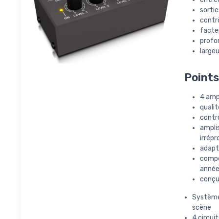
sortie
contr
facteu
profon
largeu
Points
4 amp
quali
contr
ampli
irrépr
adapta
compo
années
conçu
Système
scène
4 circui