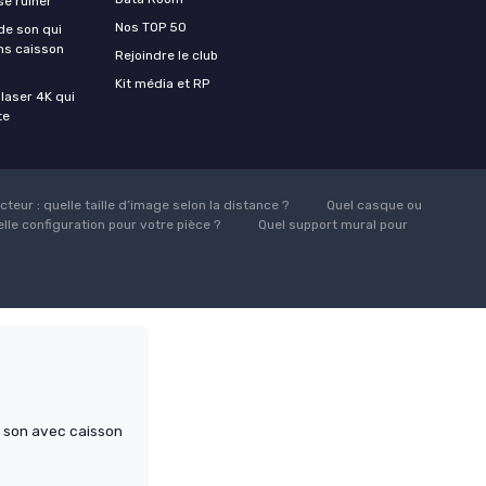
se ruiner
Nos TOP 50
 de son qui
ns caisson
Rejoindre le club
Kit média et RP
laser 4K qui
te
teur : quelle taille d’image selon la distance ?
Quel casque ou
lle configuration pour votre pièce ?
Quel support mural pour
 son avec caisson