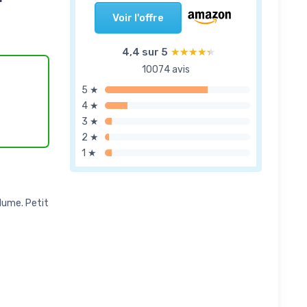
Voir l'offre
4,4 sur 5
★★★★★
★★★★★
10074 avis
5 ★
4 ★
3 ★
2 ★
1 ★
lume. Petit