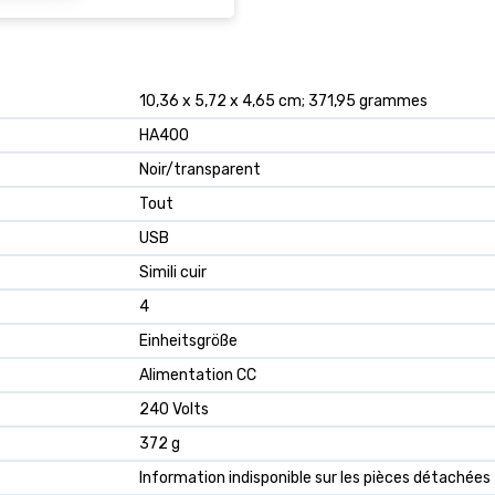
‎10,36 x 5,72 x 4,65 cm; 371,95 grammes
‎HA400
‎Noir/transparent
‎Tout
‎USB
‎Simili cuir
‎4
‎Einheitsgröße
‎Alimentation CC
‎240 Volts
‎372 g
‎Information indisponible sur les pièces détachées