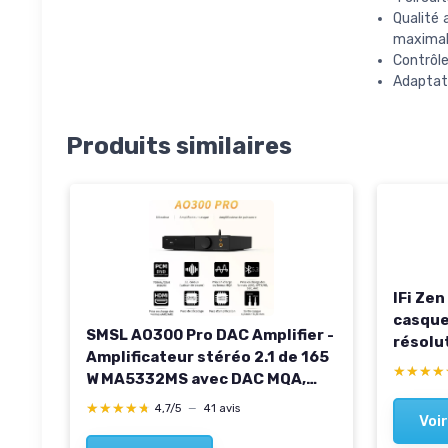
Qualité
maxima
Contrôle
Adaptate
Produits similaires
IFi Zen
casque
SMSL AO300 Pro DAC Amplifier -
résolu
Amplificateur stéréo 2.1 de 165
qualit
★★★★
★★★★
W MA5332MS avec DAC MQA,
pour je
entrées USB/Coax/Opt/RCA -
équili
★★★★★
★★★★★
4,7/5
—
41 avis
Voir
Amplificateur Casque Hi-FI 4,4
mm/6,35 mm - Amplificateur