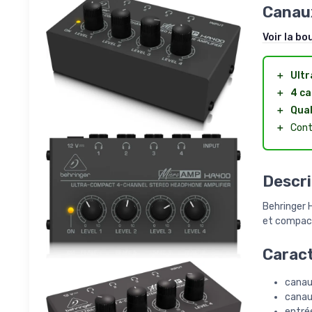
Canau
Voir la bo
＋
Ult
＋
4 c
＋
Qual
＋
Cont
Descri
Behringer 
et compact
Caract
canaux
canaux
entrée