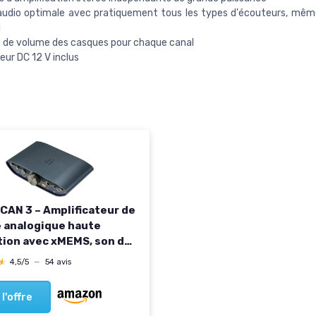
 audio optimale avec pratiquement tous les types d'écouteurs, mê
l
 de volume des casques pour chaque canal
ur DC 12 V inclus
 CAN 3 – Amplificateur de
 analogique haute
tion avec xMEMS, son de
é audiophile, modes EQ
★
★
4,5/5
—
54 avis
ux et films, sorties
brées 4,4 mm et 6,35 mm
 l'offre