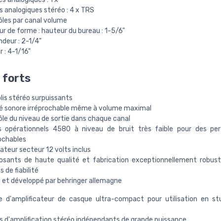
s analogiques stéréo : 4 x TRS
ôles par canal volume
r de forme : hauteur du bureau : 1-5/6"
deur : 2-1/4"
r : 4-1/16"
 forts
lis stéréo surpuissants
té sonore irréprochable même à volume maximal
ôle du niveau de sortie dans chaque canal
s opérationnels 4580 à niveau de bruit très faible pour des pe
ochables
teur secteur 12 volts inclus
sants de haute qualité et fabrication exceptionnellement robust
 de fiabilité
 et développé par behringer allemagne
 d'amplificateur de casque ultra-compact pour utilisation en st
ts d'amplification stéréo indépendants de grande puissance