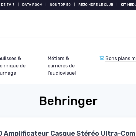
 DE TV ?
|
DATA ROOM
|
NOS TOP 50
|
REJOINDRE LE CLUB
|
KIT MÉDI
ulisses &
Métiers &
Bons plans ma
echnique de
carrières de
ournage
l'audiovisuel
Behringer
 Amplificateur Casque Stéréo Ultra-Com