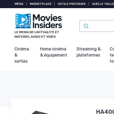
Panneau de gestion des cookies
MÉDIA
|
MARKETPLACE
|
OUTILS PRATIQUES
|
QUELLE TAILLE
LE MEDIA DE L'ACTUALITÉ ET
MATERIEL AUDIO ET VIDEO
Cinéma
Home cinéma
Streaming &
Co
&
& équipement
plateformes
t
sorties
t
HA400