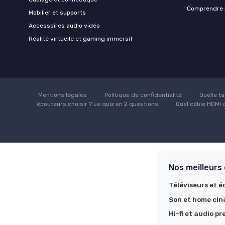
Comprendre l
Mobilier et supports
Accessoires audio vidéo
Réalité virtuelle et gaming immersif
Mentions légales
Politique de confidentialité
Quelle ta
écouteurs choisir ? Le quiz en 2 questions
Quel câble HDMI c
Nos meilleurs
Téléviseurs et é
Son et home ci
Hi-fi et audio p