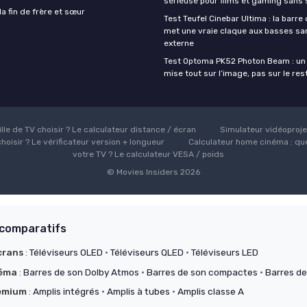
sérieuse pour films et gaming sans 
a fin de frère et sœur
Test Teufel Cinebar Ultima : la barre
met une vraie claque aux basses sa
externe
Test Optoma PK52 Photon Beam : un 
mise tout sur l’image, pas sur le res
ille de TV choisir ? Le calculateur distance / écran
Simulateur vidéoprojec
hoisir ? Le vérificateur version + longueur
Calculateur home cinéma : que
votre TV ? Le calculateur VESA / poids
© Movies Insiders 2026
 comparatifs
crans
:
Téléviseurs OLED
·
Téléviseurs QLED
·
Téléviseurs LED
néma
:
Barres de son Dolby Atmos
·
Barres de son compactes
·
Barres de
remium
:
Amplis intégrés
·
Amplis à tubes
·
Amplis classe A