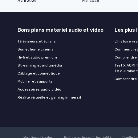
Avril 2026
Mai 2026
Bons plans materiel audio et video
Les plus 
Téléviseurs et écrans
L'histoire vr
Son et home cinéma
Comment retr
Hi-fi et audio premium
Comprendre l
Streaming et multimédia
Test XIAOMI T
TV qui mise to
Câblage et connectique
Comprendre l
Mobilier et supports
Accessoires audio vidéo
Réalité virtuelle et gaming immersif
Mentions légales
Politique de confidentialité
Quelle ta