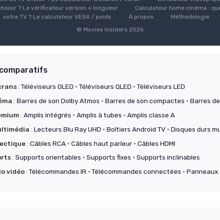
hoisir ? Le vérificateur version + longueur
Calculateur home cinéma : que
votre TV ? Le calculateur VESA / poids
À propos
Méthodologie
© Movies Insiders 2026
 comparatifs
crans
:
Téléviseurs OLED
·
Téléviseurs QLED
·
Téléviseurs LED
néma
:
Barres de son Dolby Atmos
·
Barres de son compactes
·
Barres de
remium
:
Amplis intégrés
·
Amplis à tubes
·
Amplis classe A
ltimédia
:
Lecteurs Blu Ray UHD
·
Boîtiers Android TV
·
Disques durs mu
ectique
:
Câbles RCA
·
Câbles haut parleur
·
Câbles HDMI
orts
:
Supports orientables
·
Supports fixes
·
Supports inclinables
io vidéo
:
Télécommandes IR
·
Télécommandes connectées
·
Panneaux 