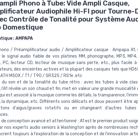
ampli Phono à Tube: Vide Ampli Casque,
lificateur Audiophile Hi-FI pour Tourne-
c Contrôle de Tonalité pour Système Au
o Domestique
utique :
AMPAPA
ono / Préamplificateur audio / Amplificateur casque : Ampapa A1,
r le signal audio faible de vos platines MM, phonographe, MP3, MP4,
, PC, lecteur CD, lecteur de musique sans perte, etc., plus facile à 
ateurs, des enceintes actives et la plupart des casques tels que HD6
ATH M50X / T1 / T90 / SR325 / RS1e .etc
 du son et de la tonalité du tube rétro : avec les tubes à vide cla
l'A1 révèle un son chaud et fin, met en valeur une grande musicalité 
qui est associé à la musique comme les détails, la transparence, l'imm
, la dynamique, etc. Différents sons délicats et doux peuvent être ap
tons d'aigus/graves rotatifs ou en changeant d'autres tubes
ces.
de conception avancé et attentionné : A1 est le premier produit so
r nos experts audio seniors à Washington après de nombreuses rech
crent toujours à l'exploration de la conception et de l'innovation arti