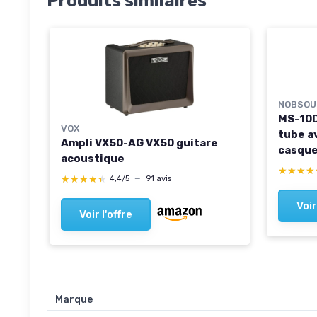
Produits similaires
NOBSOU
MS-10D
VOX
tube a
Ampli VX50-AG VX50 guitare
casque
acoustique
★★★★
★★★★
★★★★★
★★★★★
4,4/5
—
91 avis
Voir
Voir l'offre
Marque