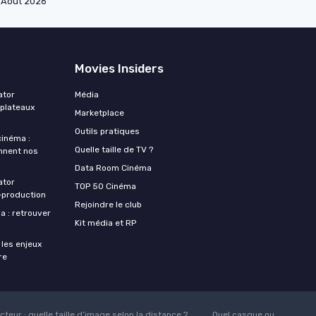
Août 2026
Movies Insiders
ator
Média
 plateaux
Marketplace
Outils pratiques
 cinéma :
Quelle taille de TV ?
nnent nos
Data Room Cinéma
ator
TOP 50 Cinéma
‑production
Rejoindre le club
a : retrouver
Kit média et RP
 les enjeux
re
teur : quelle taille d’image selon la distance ?
Quel casque ou