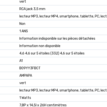
‎vert
‎RCA jack 3,5 mm
‎lecteur MP3, lecteur MP4, smartphone, tablette, PC, lect
‎Non
‎1 ANS
‎Information indisponible sur les pièces détachées
‎Information non disponible
4,6 4,6 sur 5 étoiles (332) 4,6 sur 5 étoiles
A1
B09YY3FBCT
AMPAPA
vert
lecteur MP3, lecteur MP4, smartphone, tablette, PC, lect
1 Watts
7,8P x 14,5l x 26H centimètres