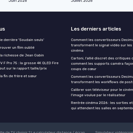
Juin 2026
Juillet 2026
lus
Les derniers articles
aie derrière 'Soudain seuls'
Comment les convertisseurs Decim
transforment le signal vidéo sur les
ouver un film oublié
cinéma
a richesse de Jean Gabin
Cartoni, l’allié discret des critiques
V F Pro 75 : la grosse 4K QLED Fire
comment les supports caméra faço
ut sur le rapport taille/prix
coups de cœur
a fin de frère et sœur
Comment les convertisseurs Decim
transforment les workflows de post
Calibrer son téléviseur pour le ciném
l'image voulue par le réalisateur
Rentrée cinéma 2026 : les sorties et
qui attendent les salles en septemb
ille de TV choisir ? Le calculateur distance / écran
Simulateur vidéoprojec