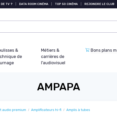
 DE TV ?
|
DATA ROOM CINÉMA
|
TOP 50 CINÉMA
|
REJOINDRE LE CLUB
ulisses &
Métiers &
Bons plans ma
echnique de
carrières de
ournage
l'audiovisuel
AMPAPA
 et audio premium
Amplificateurs hi-fi
Amplis à tubes