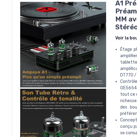
A1 Pré
Préamp
MM ave
Stéré
Voir la bo
Étage ph
amplifie
tablette
amplific
DT770 / 
Contrôle
GE5654, 
tout ce 
richesse
des bou
préféren
Concept 
conçu pa
se consa