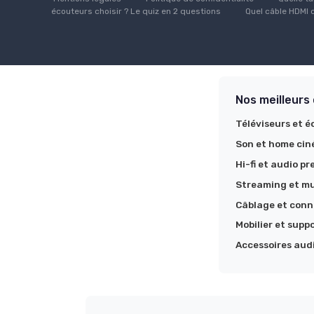
écouteurs choisir ? Le quiz en 2 questions
Quel câble HDMI c
Nos meilleurs
Téléviseurs et é
Son et home ci
Hi-fi et audio p
Streaming et mu
Câblage et conn
Mobilier et supp
Accessoires aud