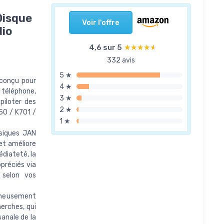
Disque
Voir l'offre
dio
4,6 sur 5
★★★★★
★★★★★
332 avis
5 ★
 conçu pour
4 ★
 téléphone,
3 ★
piloter des
2 ★
50 / K701 /
1 ★
ssiques JAN
et améliore
édiateté, la
préciés via
 selon vos
igneusement
erches, qui
sanale de la