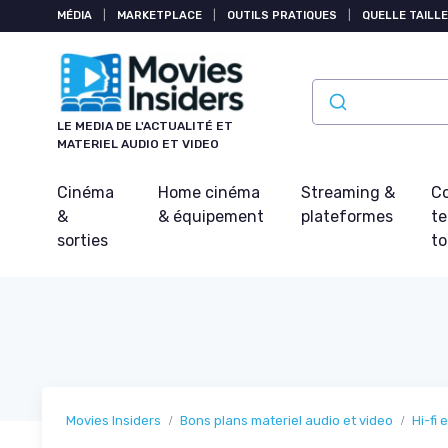
Panneau de gestion des cookies
MÉDIA
|
MARKETPLACE
|
OUTILS PRATIQUES
|
QUELLE TAILLE
LE MEDIA DE L'ACTUALITÉ ET
MATERIEL AUDIO ET VIDEO
Cinéma
Home cinéma
Streaming &
Co
&
& équipement
plateformes
t
sorties
t
Movies Insiders
Bons plans materiel audio et video
Hi-fi