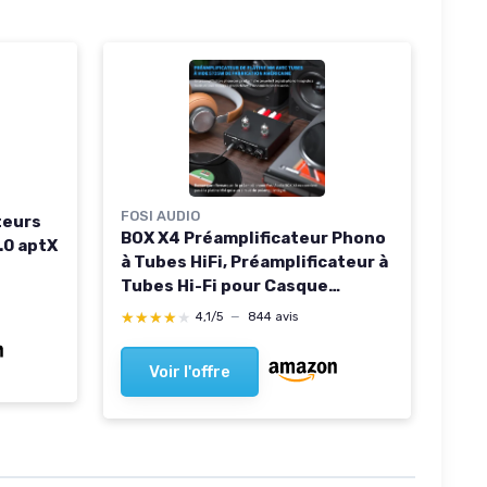
FOSI AUDIO
teurs
BOX X4 Préamplificateur Phono
5.0 aptX
à Tubes HiFi, Préamplificateur à
Tubes Hi-Fi pour Casque
d'écoute, 5725W Tubes à Vide
★★★★★
★★★★★
4,1/5
—
844 avis
pour Platine Vinyle MM, Gain-
Stéréo-Audio pour Phono-
Voir l'offre
Audiophile