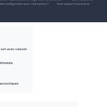
lle configuration pour votre pièce ?
Quel support mural pour
 son avec caisson
ltimédia
acoustiques