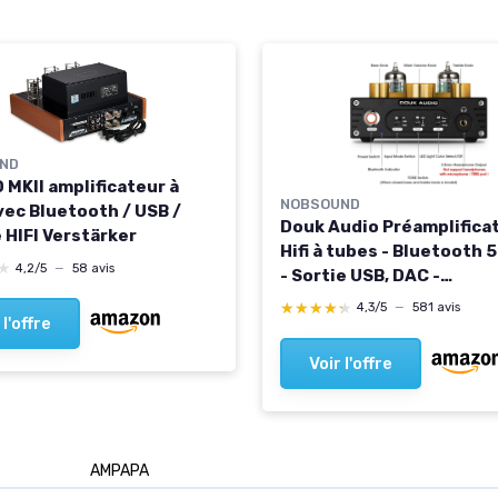
ND
 MKII amplificateur à
NOBSOUND
vec Bluetooth / USB /
Douk Audio Préamplifica
 HIFI Verstärker
Hifi à tubes - Bluetooth 
★
★
4,2/5
—
58 avis
- Sortie USB, DAC -
Amplificateur de casque
★★★★★
★★★★★
4,3/5
—
581 avis
 l'offre
Voir l'offre
‎AMPAPA