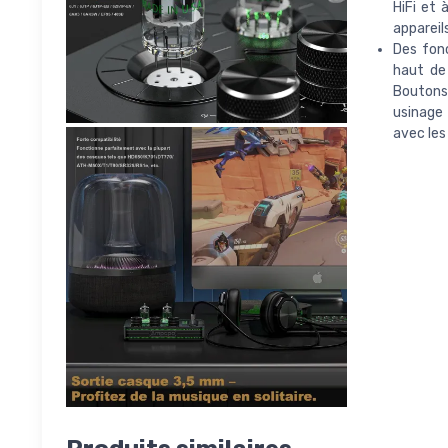
HiFi et 
appareil
Des fon
haut de 
Boutons 
usinage
avec les