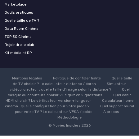
Marketplace
Outils pratiques
Quelle taille de TV ?
Data Room Cinéma
TOP 50 Cinéma
Rejoindre le club
Kit média et RP
Mentions légales
Politique de confidentialité
Quelle taille
de TV choisir ? Le calculateur distance / écran
Simulateur
vidéoprojecteur : quelle taille d’image selon la distance ?
Quel
casque ou écouteurs choisir ? Le quiz en 2 questions
Quel câble
HDMI choisir ? Le vérificateur version + longueur
Calculateur home
cinéma : quelle configuration pour votre pièce ?
Quel support mural
pour votre TV ? Le calculateur VESA / poids
À propos
Méthodologie
© Movies Insiders 2026