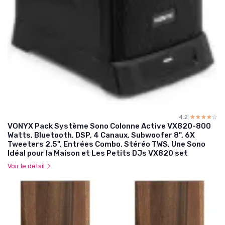
4.2
☆☆☆☆☆
★★★★★
VONYX Pack Système Sono Colonne Active VX820-800
Watts, Bluetooth, DSP, 4 Canaux, Subwoofer 8", 6X
Tweeters 2.5", Entrées Combo, Stéréo TWS, Une Sono
Idéal pour la Maison et Les Petits DJs VX820 set
Voir le détail