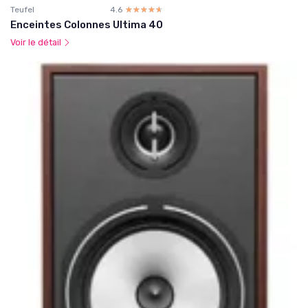
Teufel
4.6
☆☆☆☆☆
★★★★★
Enceintes Colonnes Ultima 40
Voir le détail