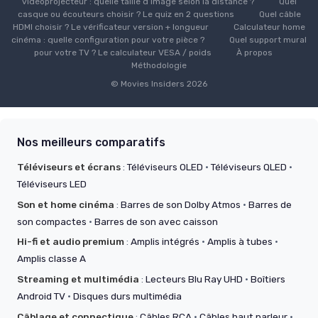
vidéoprojecteur : quelle taille d’image selon la distance ?
Quel
casque ou écouteurs choisir ? Le quiz en 2 questions
Quel câble
HDMI choisir ? Le vérificateur version + longueur
Calculateur home
cinéma : quelle configuration pour votre pièce ?
Quel support mural
pour votre TV ? Le calculateur VESA / poids
À propos
Méthodologie
© Movies Insiders 2026
Nos meilleurs comparatifs
Téléviseurs et écrans
:
Téléviseurs OLED
·
Téléviseurs QLED
·
Téléviseurs LED
Son et home cinéma
:
Barres de son Dolby Atmos
·
Barres de
son compactes
·
Barres de son avec caisson
Hi-fi et audio premium
:
Amplis intégrés
·
Amplis à tubes
·
Amplis classe A
Streaming et multimédia
:
Lecteurs Blu Ray UHD
·
Boîtiers
Android TV
·
Disques durs multimédia
Câblage et connectique
:
Câbles RCA
·
Câbles haut parleur
·