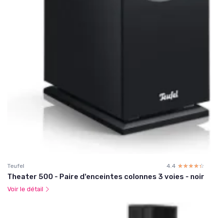
Teufel
4.4
☆☆☆☆☆
★★★★★
Theater 500 - Paire d'enceintes colonnes 3 voies - noir
Voir le détail