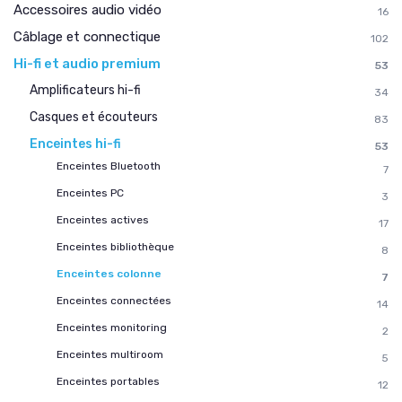
Accessoires audio vidéo
16
Câblage et connectique
102
Hi-fi et audio premium
53
Amplificateurs hi-fi
34
Casques et écouteurs
83
Enceintes hi-fi
53
Enceintes Bluetooth
7
Enceintes PC
3
Enceintes actives
17
Enceintes bibliothèque
8
Enceintes colonne
7
Enceintes connectées
14
Enceintes monitoring
2
Enceintes multiroom
5
Enceintes portables
12