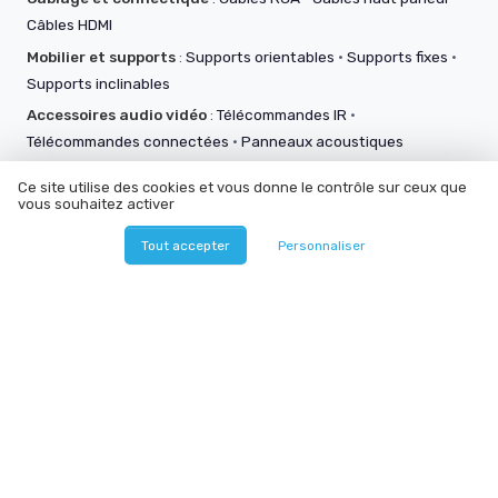
Câbles HDMI
Mobilier et supports
:
Supports orientables
·
Supports fixes
·
Supports inclinables
Accessoires audio vidéo
:
Télécommandes IR
·
Télécommandes connectées
·
Panneaux acoustiques
Ce site utilise des cookies et vous donne le contrôle sur ceux que
vous souhaitez activer
Tout accepter
Personnaliser
Nos outils pratiques
Des outils gratuits conçus par la rédaction : répondez à
quelques questions et obtenez en quelques secondes une
recommandation vraiment personnalisée — sans inscription,
servez-vous !
📺
📽️
🎧
Quelle taille de TV
Simulateur
Quel casque ou
?
vidéoprojecteur
écouteurs ?