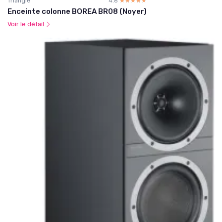
Triangle
4.6
☆☆☆☆☆
★★★★★
Enceinte colonne BOREA BR08 (Noyer)
Voir le détail