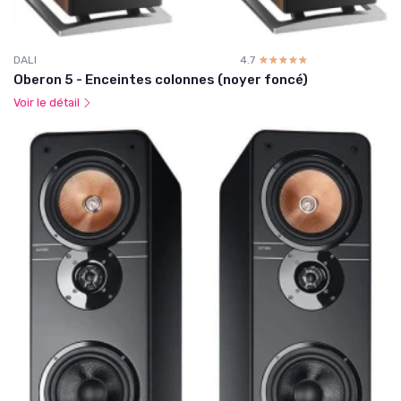
DALI
4.7
☆☆☆☆☆
★★★★★
Oberon 5 - Enceintes colonnes (noyer foncé)
Voir le détail