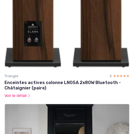
Triangle
5
☆☆☆☆☆
★★★★★
Enceintes actives colonne LN05A 2x80W Bluetooth -
Châtaignier (paire)
Voir le détail