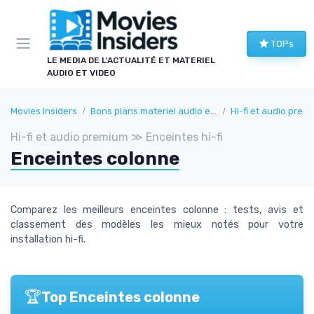
Panneau de gestion des cookies
TOPs
LE MEDIA DE L'ACTUALITÉ ET MATERIEL
AUDIO ET VIDEO
Movies Insiders
Bons plans materiel audio et video
Hi-fi et audio prem
Hi-fi et audio premium ≫ Enceintes hi-fi
Enceintes colonne
Comparez les meilleurs enceintes colonne : tests, avis et
classement des modèles les mieux notés pour votre
installation hi-fi.
🏆
Top Enceintes colonne
→ Je rejoins le club