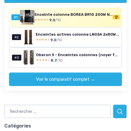
Enceinte colonne BOREA BR10 200W Noir
* En rejoignant le club, j'accepte de recevoir les emails
#1
🏆
9.0
/10
★★★★★
★★★★★
de Movies Insiders et les offres de ses partenaires.
Enceintes actives colonne LN05A 2x80W Bluetooth - Châtaignier (paire)
#2
9.0
/10
★★★★★
★★★★★
Oberon 5 - Enceintes colonnes (noyer foncé)
#3
8.7
/10
★★★★★
★★★★★
Voir le comparatif complet →
Catégories