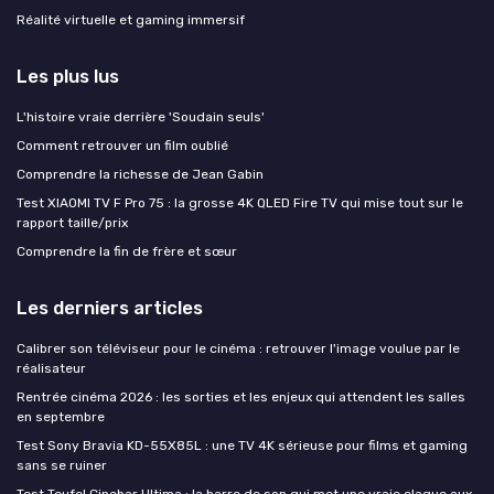
Réalité virtuelle et gaming immersif
Les plus lus
L'histoire vraie derrière 'Soudain seuls'
Comment retrouver un film oublié
Comprendre la richesse de Jean Gabin
Test XIAOMI TV F Pro 75 : la grosse 4K QLED Fire TV qui mise tout sur le
rapport taille/prix
Comprendre la fin de frère et sœur
Les derniers articles
Calibrer son téléviseur pour le cinéma : retrouver l'image voulue par le
réalisateur
Rentrée cinéma 2026 : les sorties et les enjeux qui attendent les salles
en septembre
Test Sony Bravia KD-55X85L : une TV 4K sérieuse pour films et gaming
sans se ruiner
Test Teufel Cinebar Ultima : la barre de son qui met une vraie claque aux