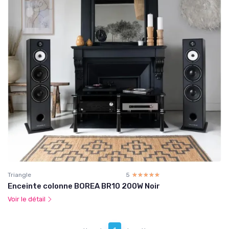
Triangle
5
☆☆☆☆☆
★★★★★
Enceinte colonne BOREA BR10 200W Noir
Voir le détail