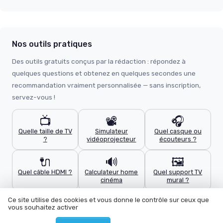
Nos outils pratiques
Des outils gratuits conçus par la rédaction : répondez à
quelques questions et obtenez en quelques secondes une
recommandation vraiment personnalisée — sans inscription,
servez-vous !
📺
📽️
🎧
Quelle taille de TV
Simulateur
Quel casque ou
?
vidéoprojecteur
écouteurs ?
🔌
🔊
🖼️
Quel câble HDMI ?
Calculateur home
Quel support TV
cinéma
mural ?
Ce site utilise des cookies et vous donne le contrôle sur ceux que
vous souhaitez activer