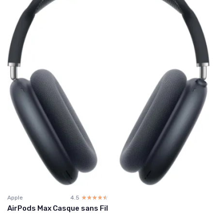
Apple
4.5
☆☆☆☆☆
★★★★★
AirPods Max Casque sans Fil