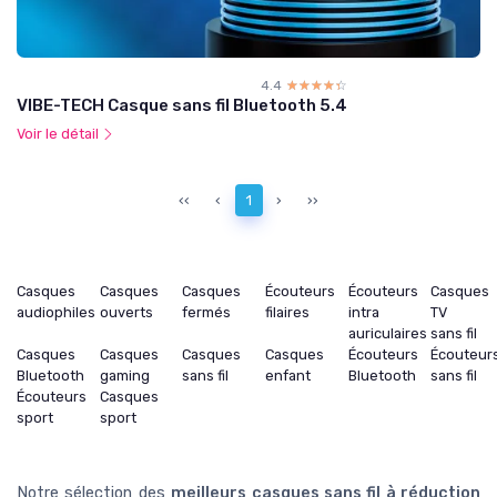
4.4
☆☆☆☆☆
★★★★★
VIBE-TECH Casque sans fil Bluetooth 5.4
Voir le détail
‹‹
‹
1
›
››
Casques
Casques
Casques
Écouteurs
Écouteurs
Casques
audiophiles
ouverts
fermés
filaires
intra
TV
auriculaires
sans fil
Casques
Casques
Casques
Casques
Écouteurs
Écouteur
Bluetooth
gaming
sans fil
enfant
Bluetooth
sans fil
Écouteurs
Casques
sport
sport
Notre sélection des
meilleurs casques sans fil à réduction