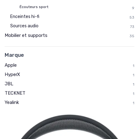
Écouteurs sport
9
Enceintes hi-fi
53
Sources audio
73
Mobilier et supports
35
Marque
Apple
1
HyperX
1
JBL
1
TECKNET
1
Yealink
1