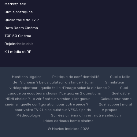
Marketplace
Outils pratiques
Quelle taille de TV ?
Data Room Cinéma
TOP 50 Cinéma
Rejoindre le club
Kit média et RP
Mentions légales
Politique de confidentialité
Quelle taille
de TV choisir ? Le calculateur distance / écran
Simulateur
vidéoprojecteur : quelle taille d’image selon la distance ?
Quel
casque ou écouteurs choisir ? Le quiz en 2 questions
Quel câble
HDMI choisir ? Le vérificateur version + longueur
Calculateur home
cinéma : quelle configuration pour votre pièce ?
Quel support mural
pour votre TV ? Le calculateur VESA / poids
À propos
Méthodologie
Soirées cinéma d'hiver : notre sélection
Idées cadeaux home cinéma
© Movies Insiders 2026