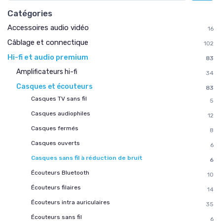
Catégories
Accessoires audio vidéo
16
Câblage et connectique
102
Hi-fi et audio premium
83
Amplificateurs hi-fi
34
Casques et écouteurs
83
Casques TV sans fil
5
Casques audiophiles
12
Casques fermés
8
Casques ouverts
6
Casques sans fil à réduction de bruit
6
Écouteurs Bluetooth
10
Écouteurs filaires
14
Écouteurs intra auriculaires
35
Écouteurs sans fil
6