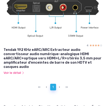
4
☆☆☆☆☆
★★★★★
Tendak 192 KHz eARC/ARC Extracteur audio
convertisseur audio numérique-analogique HDMI
eARC/ARC+optique vers HDMI+L/R+stéréo 3,5 mm pour
amplificateur d'enceintes de barre de son HDTV et
casques audio
Voir le détail
‹‹
‹
1
›
››