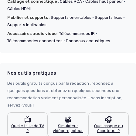
Câblage et connectique
:
Câbles RCA
·
Câbles haut parleur
·
Câbles HDMI
Mobilier et supports
:
Supports orientables
·
Supports fixes
·
Supports inclinables
Accessoires audio vidéo
:
Télécommandes IR
·
Télécommandes connectées
·
Panneaux acoustiques
Nos outils pratiques
Des outils gratuits conçus par la rédaction : répondez à
quelques questions et obtenez en quelques secondes une
recommandation vraiment personnalisée — sans inscription,
servez-vous !
📺
📽️
🎧
Quelle taille de TV
Simulateur
Quel casque ou
?
vidéoprojecteur
écouteurs ?