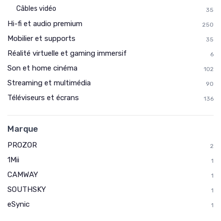
Câbles vidéo
35
Hi-fi et audio premium
250
Mobilier et supports
35
Réalité virtuelle et gaming immersif
6
Son et home cinéma
102
Streaming et multimédia
90
Téléviseurs et écrans
136
Marque
PROZOR
2
1Mii
1
CAMWAY
1
SOUTHSKY
1
eSynic
1