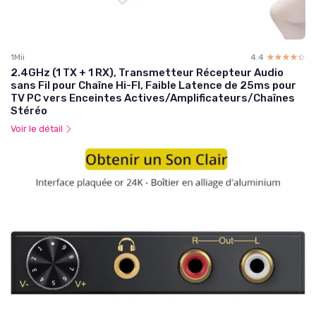
1Mii
4.4
☆☆☆☆☆
★★★★★
2.4GHz (1 TX + 1 RX), Transmetteur Récepteur Audio
sans Fil pour Chaîne Hi-FI, Faible Latence de 25ms pour
TV PC vers Enceintes Actives/Amplificateurs/Chaînes
Stéréo
Voir le détail