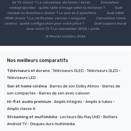
de TV choisir ? Le calculateur distance / écran
Simulateur
vidéoprojecteur : quelle taille d’image selon la distance ?
Quel
casque ou écouteurs choisir ? Le quiz en 2 questions
Quel câble
HDMI choisir ? Le vérificateur version + longueur
Calculateur home
cinéma : quelle configuration pour votre pièce ?
Quel support mural
pour votre TV ? Le calculateur VESA / poids
© Movies Insiders 2026
Nos meilleurs comparatifs
Téléviseurs et écrans
:
Téléviseurs OLED
·
Téléviseurs QLED
·
Téléviseurs LED
Son et home cinéma
:
Barres de son Dolby Atmos
·
Barres de
son compactes
·
Barres de son avec caisson
Hi-fi et audio premium
:
Amplis intégrés
·
Amplis à tubes
·
Amplis classe A
Streaming et multimédia
:
Lecteurs Blu Ray UHD
·
Boîtiers
Android TV
·
Disques durs multimédia