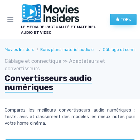
Panneau de gestion des cookies
TOPs
LE MEDIA DE L'ACTUALITÉ ET MATERIEL
AUDIO ET VIDEO
Movies Insiders
Bons plans materiel audio et video
Câblage et connec
Câblage et connectique ≫ Adaptateurs et
convertisseurs
Convertisseurs audio
numériques
Comparez les meilleurs convertisseurs audio numériques :
tests, avis et classement des modèles les mieux notés pour
votre home cinéma.