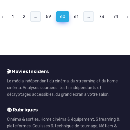
‹
1
2
...
59
60
61
...
73
74
›
🎬 Movies Insiders
Le média indépendant du cinéma, du streaming et du home
cinéma. Analyses sourcées, tests indépendants et
décryptages accessibles, du grand écran à votre salon.
📚 Rubriques
Cinéma & sorties, Home cinéma & équipement, Streaming &
plateformes, Coulisses & technique de tournage, Métiers &