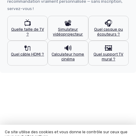
recommandation vraiment personnalisée — sans inscription,
servez-vous !
📺
📽️
🎧
Quelle taille de TV
Simulateur
Quel casque ou
?
vidéoprojecteur
écouteurs ?
🔌
🔊
🖼️
Quel câble HDMI ?
Calculateur home
Quel support TV
cinéma
mural ?
Ce site utilise des cookies et vous donne le contrôle sur ceux que