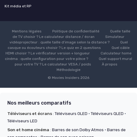
Kit média et RP
Mentions légales
Politique de confidentialité
Quelle taille
de TV choisir ? Le calculateur distance / écran
Simulateur
vidéoprojecteur : quelle taille d’image selon la distance ?
Quel
casque ou écouteurs choisir ? Le quiz en 2 questions
Quel câble
HDMI choisir ? Le vérificateur version + longueur
Calculateur home
cinéma : quelle configuration pour votre pièce ?
Quel support mural
pour votre TV ? Le calculateur VESA / poids
À propos
Méthodologie
© Movies Insiders 2026
Nos meilleurs comparatifs
Téléviseurs et écrans
:
Téléviseurs OLED
·
Téléviseurs QLED
·
Téléviseurs LED
Son et home cinéma
:
Barres de son Dolby Atmos
·
Barres de
son compactes
·
Barres de son avec caisson