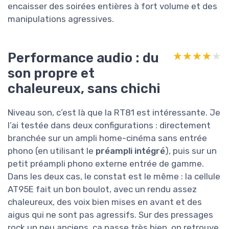
encaisser des soirées entières à fort volume et des
manipulations agressives.
Performance audio : du
★★★★★
★★★★★
son propre et
chaleureux, sans chichi
Niveau son, c’est là que la RT81 est intéressante. Je
l’ai testée dans deux configurations : directement
branchée sur un ampli home-cinéma sans entrée
phono (en utilisant le
préampli intégré
), puis sur un
petit préampli phono externe entrée de gamme.
Dans les deux cas, le constat est le même : la cellule
AT95E fait un bon boulot, avec un rendu assez
chaleureux, des voix bien mises en avant et des
aigus qui ne sont pas agressifs. Sur des pressages
rock un peu anciens, ça passe très bien, on retrouve