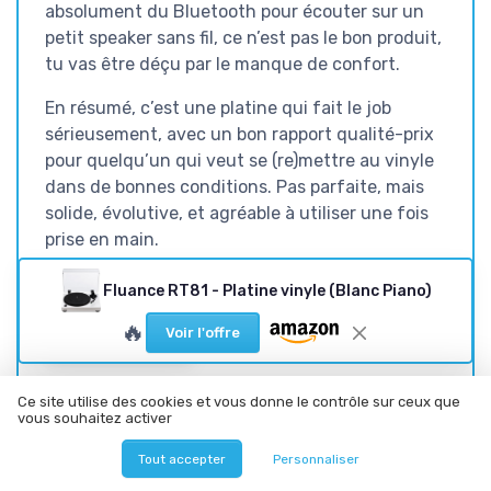
absolument du Bluetooth pour écouter sur un
petit speaker sans fil, ce n’est pas le bon produit,
tu vas être déçu par le manque de confort.
En résumé, c’est une platine qui fait le job
sérieusement, avec un bon rapport qualité-prix
pour quelqu’un qui veut se (re)mettre au vinyle
dans de bonnes conditions. Pas parfaite, mais
solide, évolutive, et agréable à utiliser une fois
prise en main.
Fluance RT81 - Platine vinyle (Blanc Piano)
🔥
Voir l'offre
Voir l'offre
SOUS-NOTES
Ce site utilise des cookies et vous donne le contrôle sur ceux que
vous souhaitez activer
RAPPORT QUALITÉ-PRIX :
DESIGN : LOOK SÉRIEUX, MAIS
BON PACK POUR SE LANCER
PAS TAPE-À-L’ŒIL
Tout accepter
Personnaliser
SÉRIEUSEMENT
★★★★★
★★★★★