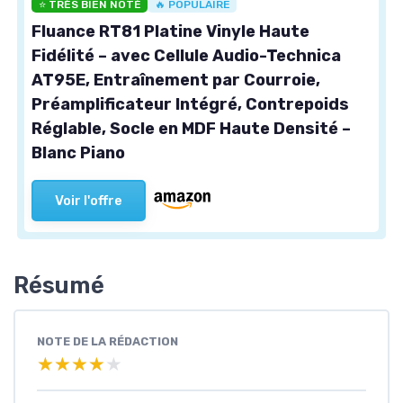
⭐ TRÈS BIEN NOTÉ
🔥 POPULAIRE
Fluance RT81 Platine Vinyle Haute
Fidélité – avec Cellule Audio-Technica
AT95E, Entraînement par Courroie,
Préamplificateur Intégré, Contrepoids
Réglable, Socle en MDF Haute Densité –
Blanc Piano
Voir l'offre
Résumé
NOTE DE LA RÉDACTION
★★★★★
★★★★★