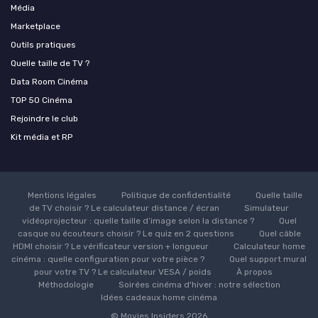
Média
Marketplace
Outils pratiques
Quelle taille de TV ?
Data Room Cinéma
TOP 50 Cinéma
Rejoindre le club
Kit média et RP
Mentions légales
Politique de confidentialité
Quelle taille
de TV choisir ? Le calculateur distance / écran
Simulateur
vidéoprojecteur : quelle taille d’image selon la distance ?
Quel
casque ou écouteurs choisir ? Le quiz en 2 questions
Quel câble
HDMI choisir ? Le vérificateur version + longueur
Calculateur home
cinéma : quelle configuration pour votre pièce ?
Quel support mural
pour votre TV ? Le calculateur VESA / poids
À propos
Méthodologie
Soirées cinéma d'hiver : notre sélection
Idées cadeaux home cinéma
© Movies Insiders 2026