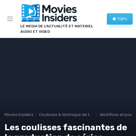
Panneau de gestion des cookies
TOPs
LE MEDIA DE L'ACTUALITÉ ET MATERIEL
AUDIO ET VIDEO
Movies Insiders
Coulisses & technique de tournage
Workflows et post-
Les coulisses fascinantes de
→ Je rejoins le club