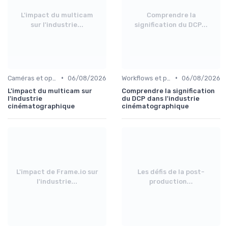
L'impact du multicam
Comprendre la
sur l'industrie...
signification du DCP...
•
•
Caméras et optiques cinéma
06/08/2026
Workflows et post-production
06/08/2026
L'impact du multicam sur
Comprendre la signification
l'industrie
du DCP dans l'industrie
cinématographique
cinématographique
L'impact de Frame.io sur
Les défis de la post-
l'industrie...
production...