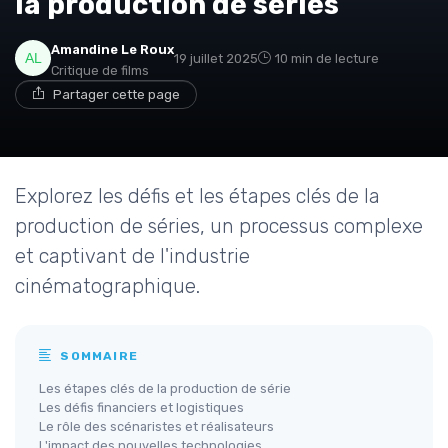
la production de séries
Amandine Le Roux
* En rejoignant le club, j'accepte de recevoir les emails
19 juillet 2025
10 min de lecture
de Movies Insiders et les offres de ses partenaires.
Critique de films
Partager cette page
Explorez les défis et les étapes clés de la
production de séries, un processus complexe
et captivant de l'industrie
cinématographique.
SOMMAIRE
Les étapes clés de la production de série
Les défis financiers et logistiques
Le rôle des scénaristes et réalisateurs
L'impact des nouvelles technologies