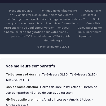
Mentions légales
Politique de confidentialité
Quelle taille
de TV choisir ? Le calculateur distance / écran
Simulateur
vidéoprojecteur : quelle taille d’image selon la distance ?
Quel
casque ou écouteurs choisir ? Le quiz en 2 questions
Quel câble
HDMI choisir ? Le vérificateur version + longueur
Calculateur home
cinéma : quelle configuration pour votre pièce ?
Quel support mural
pour votre TV ? Le calculateur VESA / poids
À propos
Méthodologie
© Movies Insiders 2026
Nos meilleurs comparatifs
Téléviseurs et écrans
:
Téléviseurs OLED
·
Téléviseurs QLED
·
Téléviseurs LED
Son et home cinéma
:
Barres de son Dolby Atmos
·
Barres de
son compactes
·
Barres de son avec caisson
Hi-fi et audio premium
:
Amplis intégrés
·
Amplis à tubes
·
Amplis classe A