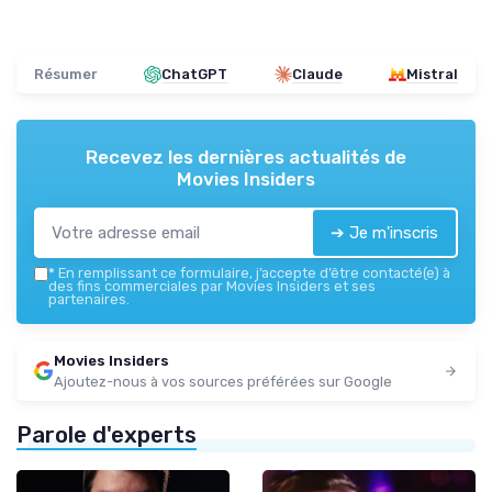
Résumer
ChatGPT
Claude
Mistral
Recevez les dernières actualités de
Movies Insiders
➔ Je m'inscris
*
En remplissant ce formulaire, j’accepte d’être contacté(e) à
des fins commerciales par Movies Insiders et ses
partenaires.
Movies Insiders
Ajoutez-nous à vos sources préférées sur Google
Parole d'experts