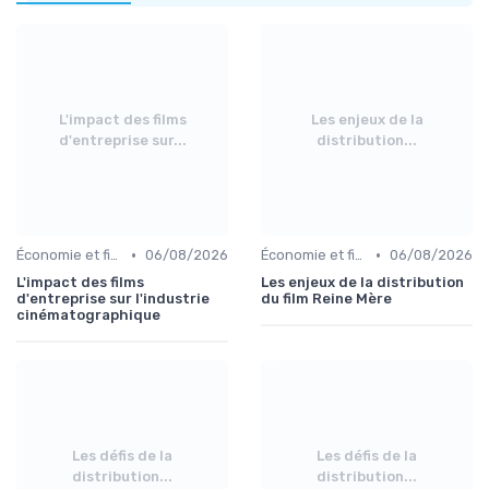
L'impact des films
Les enjeux de la
d'entreprise sur...
distribution...
•
•
Économie et financement des films
06/08/2026
Économie et financement des films
06/08/2026
L'impact des films
Les enjeux de la distribution
d'entreprise sur l'industrie
du film Reine Mère
cinématographique
Les défis de la
Les défis de la
distribution...
distribution...