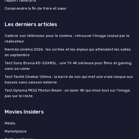
rapport taille/prix
Comprendre la fin de frère et sœur
Les derniers articles
Calibrer son téléviseur pour le cinéma : retrouver l'image voulue par le
réalisateur
Rentrée cinéma 2026 : les sorties et les enjeux qui attendent les salles
en septembre
Test Sony Bravia KD-55X85L : une TV 4K sérieuse pour films et gaming
sans se ruiner
Test Teufel Cinebar Ultima : la barre de son qui met une vraie claque aux
basses sans caisson externe
Test Optoma PK52 Photon Beam : un laser 4K qui mise tout sur l’image,
pas sur le reste
Movies Insiders
Média
Marketplace