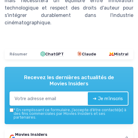
mais nécessitera un équilibre entre innovation
technologique et respect des droits d'auteur pour
s'intégrer durablement dans l'industrie
cinématographique.
Résumer
ChatGPT
Claude
Mistral
Recevez les dernières actualités de
Movies Insiders
➔ Je m'inscris
*
En remplissant ce formulaire, j’accepte d’être contacté(e) à
des fins commerciales par Movies Insiders et ses
partenaires.
Movies Insiders