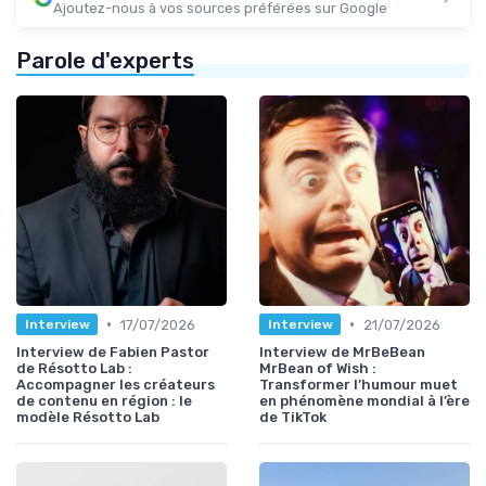
Ajoutez-nous à vos sources préférées sur Google
Parole d'experts
•
•
17/07/2026
21/07/2026
Interview
Interview
Interview de Fabien Pastor
Interview de MrBeBean
de Résotto Lab :
MrBean of Wish :
Accompagner les créateurs
Transformer l’humour muet
de contenu en région : le
en phénomène mondial à l’ère
modèle Résotto Lab
de TikTok