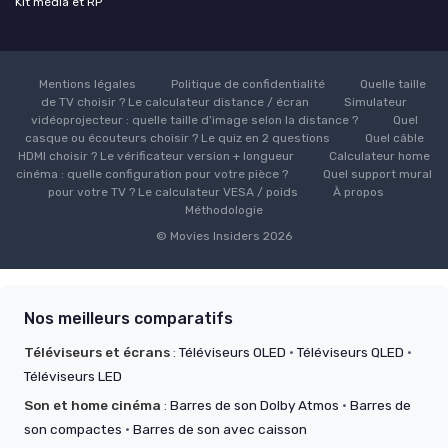
Kit média et RP
Mentions légales
Politique de confidentialité
Quelle taille
de TV choisir ? Le calculateur distance / écran
Simulateur
vidéoprojecteur : quelle taille d’image selon la distance ?
Quel
casque ou écouteurs choisir ? Le quiz en 2 questions
Quel câble
HDMI choisir ? Le vérificateur version + longueur
Calculateur home
cinéma : quelle configuration pour votre pièce ?
Quel support mural
pour votre TV ? Le calculateur VESA / poids
À propos
Méthodologie
© Movies Insiders 2026
Nos meilleurs comparatifs
Téléviseurs et écrans
:
Téléviseurs OLED
·
Téléviseurs QLED
·
Téléviseurs LED
Son et home cinéma
:
Barres de son Dolby Atmos
·
Barres de
son compactes
·
Barres de son avec caisson