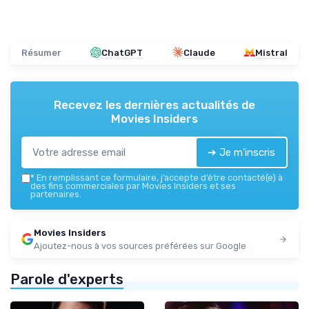
Résumer
ChatGPT
Claude
Mistral
Recevez les dernières actualités de
Movies Insiders
➔ Je m'inscris
*
En remplissant ce formulaire, j’accepte d’être contacté(e) à
des fins commerciales par Movies Insiders et ses
partenaires.
Movies Insiders
Ajoutez-nous à vos sources préférées sur Google
Parole d'experts