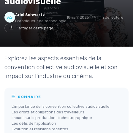
audiovisuelle
* En rejoignant le club, j'accepte de recevoir les emails
Ariel Schwartz
18 avril 2025
9 min de lecture
de Movies Insiders et les offres de ses partenaires.
Chroniqueur de technologie
Partager cette page
Non merci, peut-être plus tard
Explorez les aspects essentiels de la
convention collective audiovisuelle et son
impact sur l'industrie du cinéma.
SOMMAIRE
L'importance de la convention collective audiovisuelle
Les droits et obligations des travailleurs
Impact sur la production cinématographique
Les défis de l'application
Évolution et révisions récentes