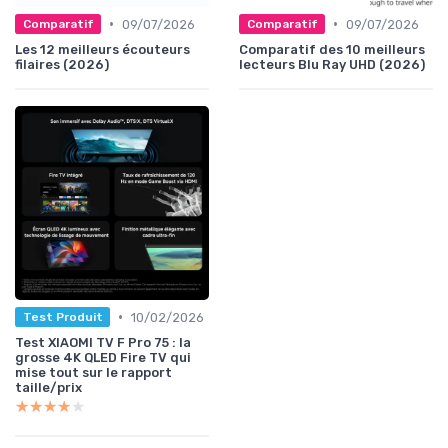
•
•
09/07/2026
09/07/2026
Comparatif
Comparatif
Les 12 meilleurs écouteurs
Comparatif des 10 meilleurs
filaires (2026)
lecteurs Blu Ray UHD (2026)
•
10/02/2026
Test Produit
Test XIAOMI TV F Pro 75 : la
grosse 4K QLED Fire TV qui
mise tout sur le rapport
taille/prix
★★★★★
★★★★★