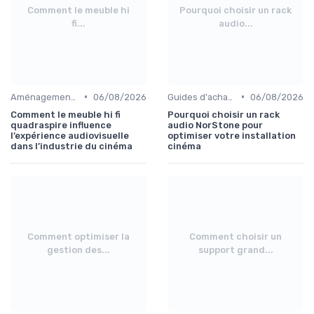
Comment le meuble hi
Pourquoi choisir un rack
fi...
audio...
•
•
Aménagement de salon home cinéma
06/08/2026
Guides d'achat audio-vidéo
06/08/2026
Comment le meuble hi fi
Pourquoi choisir un rack
quadraspire influence
audio NorStone pour
l’expérience audiovisuelle
optimiser votre installation
dans l’industrie du cinéma
cinéma
Comment optimiser la
Comment choisir un
gestion des...
support grand...