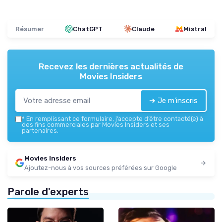
Résumer
ChatGPT
Claude
Mistral
Recevez les dernières actualités de
Movies Insiders
➔ Je m'inscris
*
En remplissant ce formulaire, j’accepte d’être contacté(e) à
des fins commerciales par Movies Insiders et ses
partenaires.
Movies Insiders
Ajoutez-nous à vos sources préférées sur Google
Parole d'experts