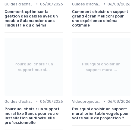
•
•
Guides d'achat audio-vidéo
06/08/2026
Guides d'achat audio-vidéo
06/08/2026
Comment optimiser la
Comment choisir un support
gestion des câbles avec un
grand écran Meliconi pour
meuble Salamander dans
une expérience cinéma
l’industrie du cinéma
optimale
Pourquoi choisir un
Pourquoi choisir un
support mural...
support mural...
•
•
Guides d'achat audio-vidéo
06/08/2026
Vidéoprojecteurs
06/08/2026
Pourquoi choisir un support
Pourquoi choisir un support
mural fixe Sanus pour votre
mural orientable vogels pour
installation audiovisuelle
votre salle de projection ?
professionnelle