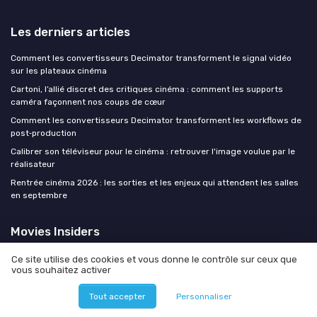
Les derniers articles
Comment les convertisseurs Decimator transforment le signal vidéo
sur les plateaux cinéma
Cartoni, l’allié discret des critiques cinéma : comment les supports
caméra façonnent nos coups de cœur
Comment les convertisseurs Decimator transforment les workflows de
post‑production
Calibrer son téléviseur pour le cinéma : retrouver l'image voulue par le
réalisateur
Rentrée cinéma 2026 : les sorties et les enjeux qui attendent les salles
en septembre
Movies Insiders
Média
Ce site utilise des cookies et vous donne le contrôle sur ceux que
vous souhaitez activer
Marketplace
Outils pratiques
Tout accepter
Personnaliser
Quelle taille de TV ?