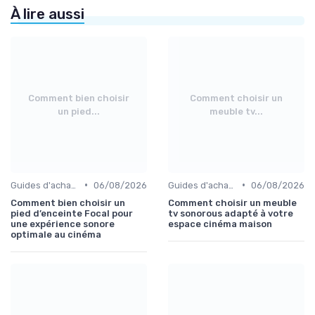
À lire aussi
Comment bien choisir
Comment choisir un
un pied...
meuble tv...
•
•
Guides d'achat audio-vidéo
06/08/2026
Guides d'achat audio-vidéo
06/08/2026
Comment bien choisir un
Comment choisir un meuble
pied d’enceinte Focal pour
tv sonorous adapté à votre
une expérience sonore
espace cinéma maison
optimale au cinéma