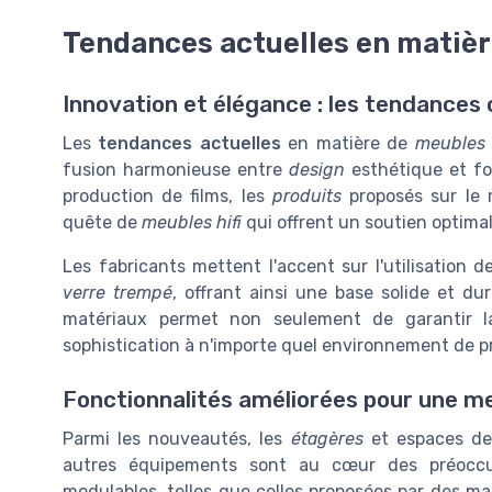
Tendances actuelles en matièr
Innovation et élégance : les tendance
Les
tendances actuelles
en matière de
meubles h
fusion harmonieuse entre
design
esthétique et fon
production de films, les
produits
proposés sur le 
quête de
meubles hifi
qui offrent un soutien optima
Les fabricants mettent l'accent sur l'utilisation
verre trempé
, offrant ainsi une base solide et d
matériaux permet non seulement de garantir l
sophistication à n'importe quel environnement de p
Fonctionnalités améliorées pour une me
Parmi les nouveautés, les
étagères
et espaces d
autres équipements sont au cœur des préocc
modulables, telles que celles proposées par des