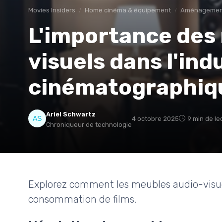
Movies Insiders
Home cinéma & équipement
Aménagement
L'importance des
visuels dans l'ind
cinématographiq
Ariel Schwartz
4 octobre 2025
9 min de le
Chroniqueur de technologie
Explorez comment les meubles audio-visuel
consommation de films.