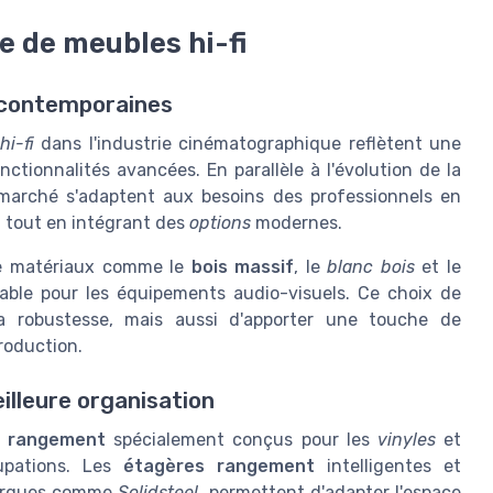
e de meubles hi-fi
s contemporaines
i-fi
dans l'industrie cinématographique reflètent une
ctionnalités avancées. En parallèle à l'évolution de la
marché s'adaptent aux besoins des professionnels en
l tout en intégrant des
options
modernes.
 de matériaux comme le
bois massif
, le
blanc bois
et le
urable pour les équipements audio-visuels. Ce choix de
a robustesse, mais aussi d'apporter une touche de
roduction.
illeure organisation
e
rangement
spécialement conçus pour les
vinyles
et
upations. Les
étagères rangement
intelligentes et
 marques comme
Solidsteel
, permettent d'adapter l'espace