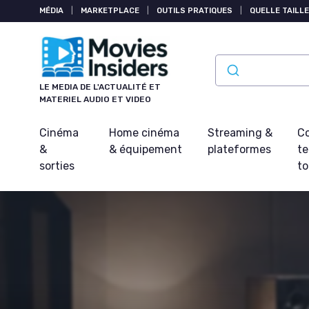
Panneau de gestion des cookies
MÉDIA
|
MARKETPLACE
|
OUTILS PRATIQUES
|
QUELLE TAILLE
LE MEDIA DE L'ACTUALITÉ ET
MATERIEL AUDIO ET VIDEO
Cinéma
Home cinéma
Streaming &
Co
&
& équipement
plateformes
t
sorties
t