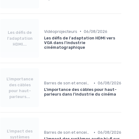
•
Vidéoprojecteurs
06/08/2026
Les défis de
Les défis de l'adaptation HDMI vers
l'adaptation
VGA dans l'industrie
HDMI...
cinématographique
L'importance
•
Barres de son et enceintes
06/08/2026
des câbles
L'importance des câbles pour haut-
pour haut-
parleurs dans l'industrie du cinéma
parleurs...
L'impact des
•
Barres de son et enceintes
06/08/2026
systèmes
L'impact des systèmes audio hi-fi sur