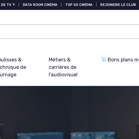
 DE TV ?
|
DATA ROOM CINÉMA
|
TOP 50 CINÉMA
|
REJOINDRE LE CLUB
ulisses &
Métiers &
Bons plans ma
echnique de
carrières de
ournage
l'audiovisuel