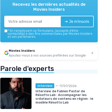
Recevez les dernières actualités de
Movies Insiders
➔ Je m'inscris
*
En remplissant ce formulaire, j’accepte d’être
contacté(e) à des fins commerciales par Movies Insiders
et ses partenaires.
Movies Insiders
Ajoutez-nous à vos sources préférées sur Google
Parole d'experts
•
17/07/2026
Interview
Interview de Fabien Pastor de
Résotto Lab : Accompagner les
créateurs de contenu en région : le
modèle Résotto Lab