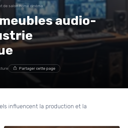
 de salon home cinéma
 meubles audio-
ustrie
ue
cture
Partager cette page
s influencent la production et la