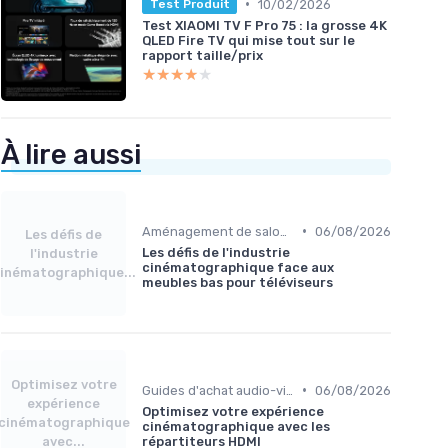
•
10/02/2026
Test Produit
Test XIAOMI TV F Pro 75 : la grosse 4K
QLED Fire TV qui mise tout sur le
rapport taille/prix
★★★★★
★★★★★
À lire aussi
•
Aménagement de salon home cinéma
06/08/2026
Les défis de
Les défis de l'industrie
l'industrie
cinématographique face aux
inématographique...
meubles bas pour téléviseurs
Optimisez votre
•
Guides d'achat audio-vidéo
06/08/2026
expérience
Optimisez votre expérience
cinématographique
cinématographique avec les
avec...
répartiteurs HDMI