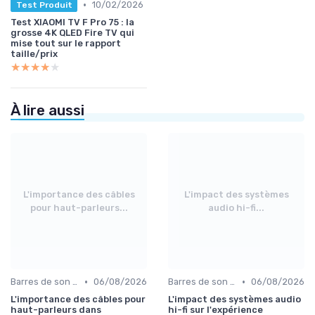
•
10/02/2026
Test Produit
Test XIAOMI TV F Pro 75 : la
grosse 4K QLED Fire TV qui
mise tout sur le rapport
taille/prix
★★★★★
★★★★★
À lire aussi
L'importance des câbles
L'impact des systèmes
pour haut-parleurs...
audio hi-fi...
•
•
Barres de son et enceintes
06/08/2026
Barres de son et enceintes
06/08/2026
L'importance des câbles pour
L'impact des systèmes audio
haut-parleurs dans
hi-fi sur l'expérience