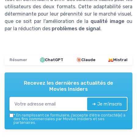
utilisateurs des deux formats. Cette adaptabilité sera
déterminante pour leur pérennité sur le marché visuel,
que ce soit par l'amélioration de la
qualité image
ou
par la réduction des
problèmes de signal
.
Résumer
ChatGPT
Claude
Mistral
Recevez les dernières actualités de
Movies Insiders
➔ Je m'inscris
*
En remplissant ce formulaire, j’accepte d’être contacté(e) à
des fins commerciales par Movies Insiders et ses
partenaires.