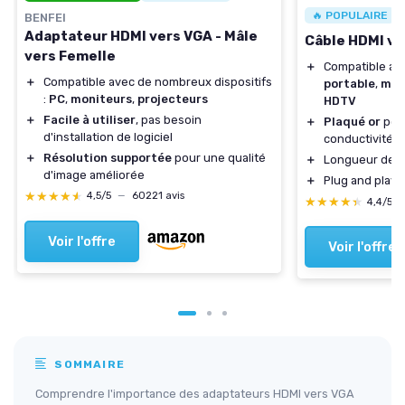
🔥 POPULAIRE
BENFEI
Adaptateur HDMI vers VGA - Mâle
Câble HDMI ve
vers Femelle
＋
Compatible a
＋
Compatible avec de nombreux dispositifs
portable
,
mon
:
PC
,
moniteurs
,
projecteurs
HDTV
＋
Facile à utiliser
, pas besoin
＋
Plaqué or
pour
d'installation de logiciel
conductivité
＋
Résolution supportée
pour une qualité
＋
Longueur de
1
d'image améliorée
＋
Plug and play, f
★★★★★
★★★★★
4,5/5
—
60221 avis
★★★★★
★★★★★
4,4/5
Voir l'offre
Voir l'offre
SOMMAIRE
Comprendre l'importance des adaptateurs HDMI vers VGA