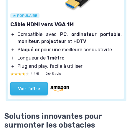
🔥 POPULAIRE
Câble HDMI vers VGA 1M
＋
Compatible avec
PC
,
ordinateur portable
,
moniteur
,
projecteur
et
HDTV
＋
Plaqué or
pour une meilleure conductivité
＋
Longueur de
1 mètre
＋
Plug and play, facile à utiliser
★★★★★
★★★★★
4,4/5
—
2643 avis
Voir l'offre
Solutions innovantes pour
surmonter les obstacles