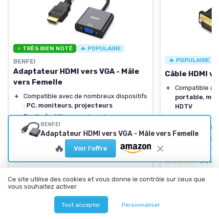
⭐ TRÈS BIEN NOTÉ
🔥 POPULAIRE
🔥 POPULAIRE
BENFEI
Adaptateur HDMI vers VGA - Mâle
Câble HDMI ve
vers Femelle
＋
Compatible a
＋
Compatible avec de nombreux dispositifs
portable
,
mon
:
PC
,
moniteurs
,
projecteurs
HDTV
＋
Facile à utiliser
, pas besoin
＋
Plaqué or
pour
BENFEI
d'installation de logiciel
conductivité
Adaptateur HDMI vers VGA - Mâle vers Femelle
＋
Résolution supportée
pour une qualité
＋
Longueur de
1
🔥
d'image améliorée
Voir l'offre
＋
Plug and play, f
★★★★★
★★★★★
4,5/5
—
60221 avis
★★★★★
★★★★★
4,4/5
Ce site utilise des cookies et vous donne le contrôle sur ceux que
Voir l'offre
Voir l'offre
vous souhaitez activer
Tout accepter
Personnaliser