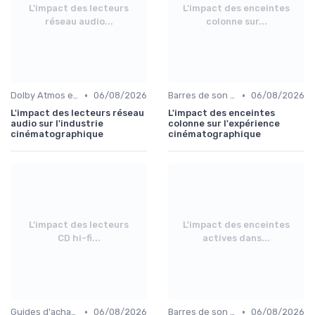
L'impact des lecteurs
L'impact des enceintes
réseau audio...
colonne sur...
•
•
Dolby Atmos et son immersif
06/08/2026
Barres de son et enceintes
06/08/2026
L'impact des lecteurs réseau
L'impact des enceintes
audio sur l'industrie
colonne sur l'expérience
cinématographique
cinématographique
L'impact des lecteurs
L'impact des enceintes
CD hi-fi...
actives dans...
•
•
Guides d'achat audio-vidéo
06/08/2026
Barres de son et enceintes
06/08/2026