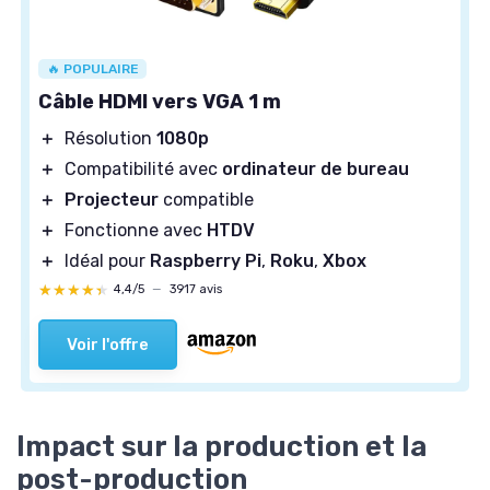
🔥 POPULAIRE
Câble HDMI vers VGA 1 m
＋
Résolution
1080p
＋
Compatibilité avec
ordinateur de bureau
＋
Projecteur
compatible
＋
Fonctionne avec
HTDV
＋
Idéal pour
Raspberry Pi
,
Roku
,
Xbox
★★★★★
★★★★★
4,4/5
—
3917 avis
Voir l'offre
Impact sur la production et la
post-production