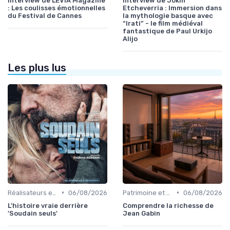
Interview de LEVIA Magazine
Interview de Jokin
: Les coulisses émotionnelles
Etcheverria : Immersion dans
du Festival de Cannes
la mythologie basque avec
“Irati” - le film médiéval
fantastique de Paul Urkijo
Alijo
Les plus lus
•
•
Réalisateurs et auteurs
06/08/2026
Patrimoine et classiques
06/08/2026
L'histoire vraie derrière
Comprendre la richesse de
'Soudain seuls'
Jean Gabin