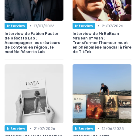
•
•
17/07/2026
21/07/2026
Interview
Interview
Interview de Fabien Pastor
Interview de MrBeBean
de Résotto Lab :
MrBean of Wish :
Accompagner les créateurs
Transformer l’humour muet
de contenu en région : le
en phénomène mondial à l’ère
modèle Résotto Lab
de TikTok
•
•
21/07/2026
12/06/2025
Interview
Interview