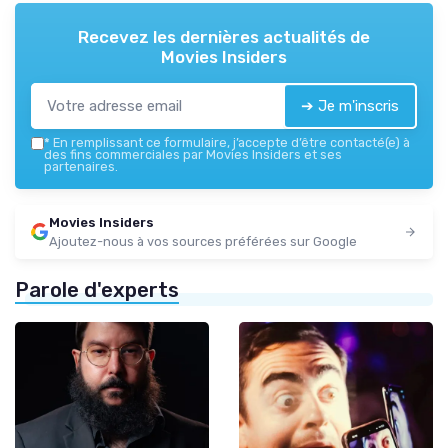
Recevez les dernières actualités de
Movies Insiders
➔ Je m'inscris
*
En remplissant ce formulaire, j’accepte d’être contacté(e) à
des fins commerciales par Movies Insiders et ses
partenaires.
Movies Insiders
Ajoutez-nous à vos sources préférées sur Google
Parole d'experts