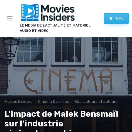
Panneau de gestion des cookies
×
TOPs
LE CLUB MOVIES INSIDERS
LE MEDIA DE L'ACTUALITÉ ET MATERIEL
AUDIO ET VIDEO
Rejoignez le club !
Comparatifs home cinéma, bons plans image et
son, nouveautés à ne pas manquer : les membres
du club reçoivent le meilleur en avant-première.
Alertes promos
Comparatifs
Guides d'achat
Nouveautés ciné
Movies Insiders
Cinéma & sorties
Réalisateurs et auteurs
L'impact de Malek Bensmaïl
sur l'industrie
→ Je rejoins le club