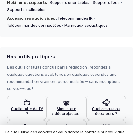
Mobilier et supports
:
Supports orientables
·
Supports fixes
·
Supports inclinables
Accessoires audio vidéo
:
Télécommandes IR
·
Télécommandes connectées
·
Panneaux acoustiques
Nos outils pratiques
Des outils gratuits conçus par la rédaction : répondez à
quelques questions et obtenez en quelques secondes une
recommandation vraiment personnalisée — sans inscription,
servez-vous !
📺
📽️
🎧
Quelle taille de TV
Simulateur
Quel casque ou
?
vidéoprojecteur
écouteurs ?
🔌
🔊
🖼️
Ce site utilise des cookies et vous donne le contrôle sur ceux que