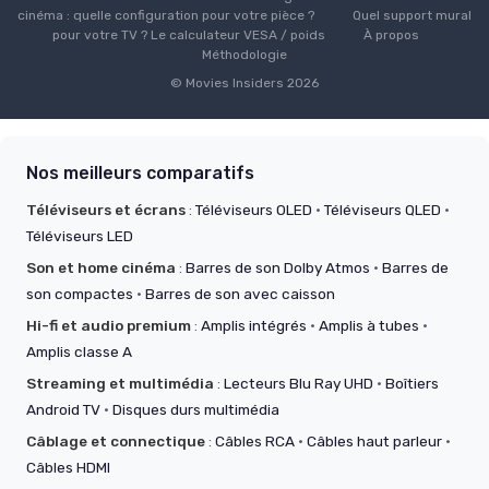
cinéma : quelle configuration pour votre pièce ?
Quel support mural
pour votre TV ? Le calculateur VESA / poids
À propos
Méthodologie
© Movies Insiders 2026
Nos meilleurs comparatifs
Téléviseurs et écrans
:
Téléviseurs OLED
·
Téléviseurs QLED
·
Téléviseurs LED
Son et home cinéma
:
Barres de son Dolby Atmos
·
Barres de
son compactes
·
Barres de son avec caisson
Hi-fi et audio premium
:
Amplis intégrés
·
Amplis à tubes
·
Amplis classe A
Streaming et multimédia
:
Lecteurs Blu Ray UHD
·
Boîtiers
Android TV
·
Disques durs multimédia
Câblage et connectique
:
Câbles RCA
·
Câbles haut parleur
·
Câbles HDMI