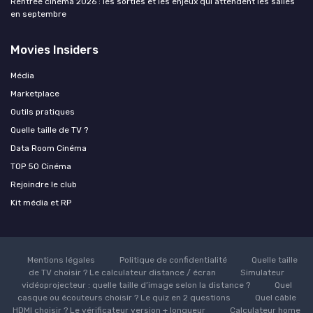
Rentrée cinéma 2026 : les sorties et les enjeux qui attendent les salles
en septembre
Movies Insiders
Média
Marketplace
Outils pratiques
Quelle taille de TV ?
Data Room Cinéma
TOP 50 Cinéma
Rejoindre le club
Kit média et RP
Mentions légales
Politique de confidentialité
Quelle taille
de TV choisir ? Le calculateur distance / écran
Simulateur
vidéoprojecteur : quelle taille d’image selon la distance ?
Quel
casque ou écouteurs choisir ? Le quiz en 2 questions
Quel câble
HDMI choisir ? Le vérificateur version + longueur
Calculateur home