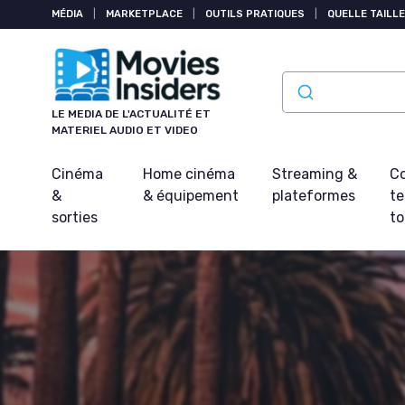
Panneau de gestion des cookies
MÉDIA
|
MARKETPLACE
|
OUTILS PRATIQUES
|
QUELLE TAILLE
LE MEDIA DE L'ACTUALITÉ ET
MATERIEL AUDIO ET VIDEO
Cinéma
Home cinéma
Streaming &
Co
&
& équipement
plateformes
t
sorties
t