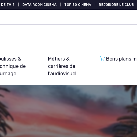
 DE TV ?
|
DATA ROOM CINÉMA
|
TOP 50 CINÉMA
|
REJOINDRE LE CLUB
ulisses &
Métiers &
Bons plans ma
echnique de
carrières de
ournage
l'audiovisuel