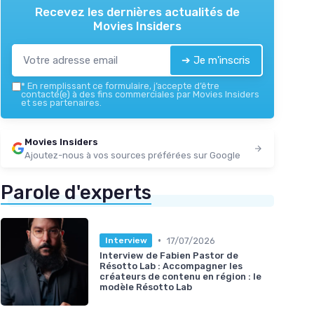
Recevez les dernières actualités de
Movies Insiders
➔ Je m'inscris
*
En remplissant ce formulaire, j’accepte d’être
contacté(e) à des fins commerciales par Movies Insiders
et ses partenaires.
Movies Insiders
Ajoutez-nous à vos sources préférées sur Google
Parole d'experts
•
17/07/2026
Interview
Interview de Fabien Pastor de
Résotto Lab : Accompagner les
créateurs de contenu en région : le
modèle Résotto Lab