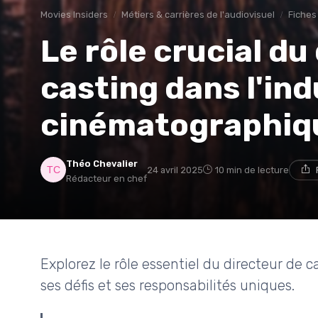
Movies Insiders
Métiers & carrières de l'audiovisuel
Fiches
Le rôle crucial du
casting dans l'ind
cinématographiq
Théo Chevalier
24 avril 2025
10 min de lecture
Rédacteur en chef
Explorez le rôle essentiel du directeur de c
ses défis et ses responsabilités uniques.