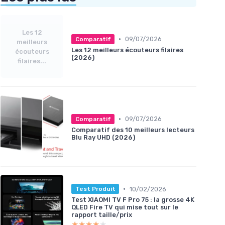
Les 12
•
09/07/2026
Comparatif
meilleurs
Les 12 meilleurs écouteurs filaires
écouteurs
(2026)
filaires...
•
09/07/2026
Comparatif
Comparatif des 10 meilleurs lecteurs
Blu Ray UHD (2026)
•
10/02/2026
Test Produit
Test XIAOMI TV F Pro 75 : la grosse 4K
QLED Fire TV qui mise tout sur le
rapport taille/prix
★★★★★
★★★★★