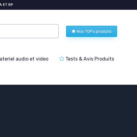
A ET RP
Nos TOPs produits
teriel audio et video
Tests & Avis Produits