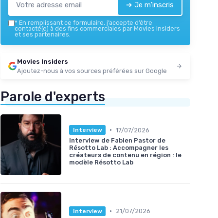
➔ Je m'inscris
*
En remplissant ce formulaire, j’accepte d’être
contacté(e) à des fins commerciales par Movies Insiders
et ses partenaires.
Movies Insiders
Ajoutez-nous à vos sources préférées sur Google
Parole d'experts
•
17/07/2026
Interview
Interview de Fabien Pastor de
Résotto Lab : Accompagner les
créateurs de contenu en région : le
modèle Résotto Lab
•
21/07/2026
Interview