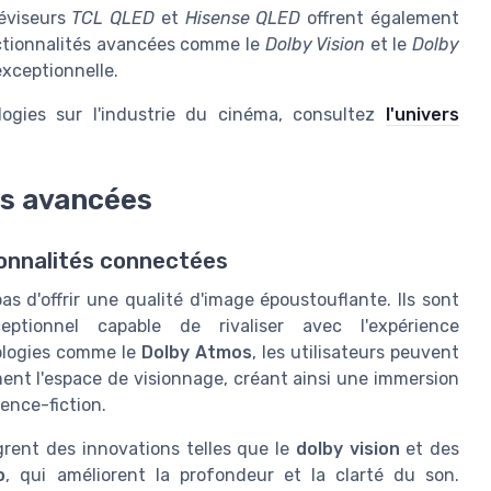
léviseurs
TCL QLED
et
Hisense QLED
offrent également
ctionnalités avancées comme le
Dolby Vision
et le
Dolby
exceptionnelle.
logies sur l'industrie du cinéma, consultez
l'univers
és avancées
onnalités connectées
 d'offrir une qualité d'image époustouflante. Ils sont
tionnel capable de rivaliser avec l'expérience
ologies comme le
Dolby Atmos
, les utilisateurs peuvent
ment l'espace de visionnage, créant ainsi une immersion
ience-fiction.
rent des innovations telles que le
dolby vision
et des
o
, qui améliorent la profondeur et la clarté du son.