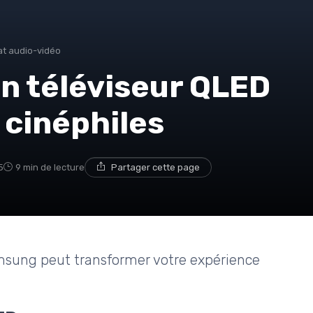
at audio-vidéo
n téléviseur QLED
 cinéphiles
5
9 min de lecture
Partager cette page
sung peut transformer votre expérience