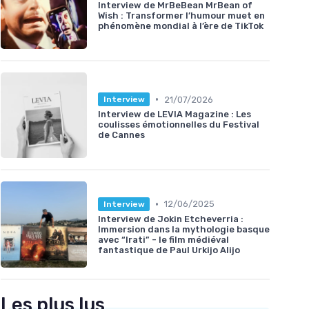
Interview de MrBeBean MrBean of
Wish : Transformer l’humour muet en
phénomène mondial à l’ère de TikTok
•
21/07/2026
Interview
Interview de LEVIA Magazine : Les
coulisses émotionnelles du Festival
de Cannes
•
12/06/2025
Interview
Interview de Jokin Etcheverria :
Immersion dans la mythologie basque
avec “Irati” - le film médiéval
fantastique de Paul Urkijo Alijo
Les plus lus