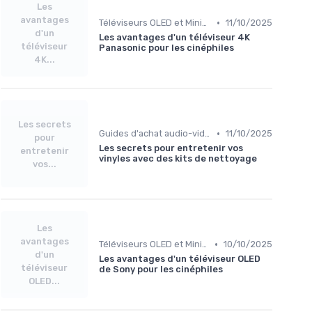
Les
avantages
•
Téléviseurs OLED et Mini-LED
11/10/2025
d'un
Les avantages d'un téléviseur 4K
téléviseur
Panasonic pour les cinéphiles
4K...
Les secrets
•
Guides d'achat audio-vidéo
11/10/2025
pour
Les secrets pour entretenir vos
entretenir
vinyles avec des kits de nettoyage
vos...
Les
avantages
•
Téléviseurs OLED et Mini-LED
10/10/2025
d'un
Les avantages d'un téléviseur OLED
téléviseur
de Sony pour les cinéphiles
OLED...