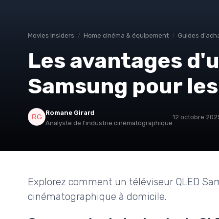
Movies Insiders
Home cinéma & équipement
Guides d'ach
Les avantages d'u
Samsung pour les
Romane Girard
12 octobre 202
Analyste de l'industrie cinématographique
Explorez comment un téléviseur QLED Sam
cinématographique à domicile.