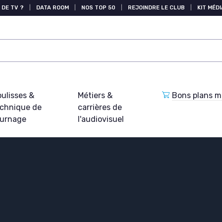
 DE TV ?
|
DATA ROOM
|
NOS TOP 50
|
REJOINDRE LE CLUB
|
KIT MÉDI
ulisses &
Métiers &
Bons plans ma
echnique de
carrières de
ournage
l'audiovisuel