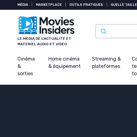
Panneau de gestion des cookies
MÉDIA
|
MARKETPLACE
|
OUTILS PRATIQUES
|
QUELLE TAILLE
LE MEDIA DE L'ACTUALITÉ ET
MATERIEL AUDIO ET VIDEO
Cinéma
Home cinéma
Streaming &
Co
&
& équipement
plateformes
t
sorties
t