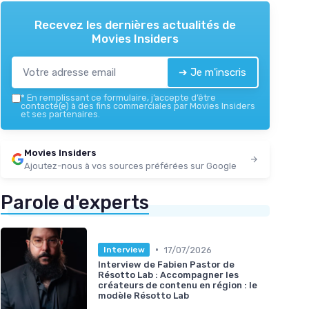
Recevez les dernières actualités de
Movies Insiders
➔ Je m'inscris
*
En remplissant ce formulaire, j’accepte d’être
contacté(e) à des fins commerciales par Movies Insiders
et ses partenaires.
Movies Insiders
Ajoutez-nous à vos sources préférées sur Google
Parole d'experts
•
17/07/2026
Interview
Interview de Fabien Pastor de
Résotto Lab : Accompagner les
créateurs de contenu en région : le
modèle Résotto Lab