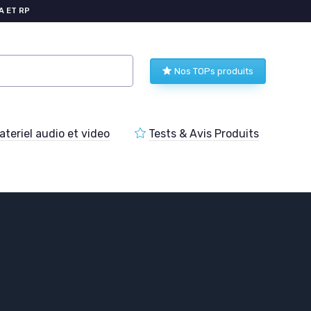
A ET RP
Nos TOPs produits
teriel audio et video
Tests & Avis Produits