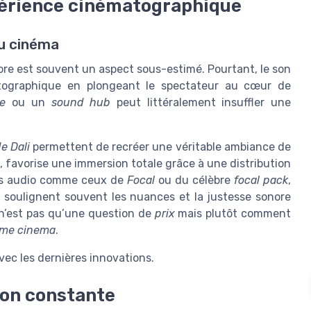
périence cinématographique
au cinéma
onore est souvent un aspect sous-estimé. Pourtant, le son
atographique en plongeant le spectateur au cœur de
ue
ou un
sound hub
peut littéralement insuffler une
e Dali
permettent de recréer une véritable ambiance de
, favorise une immersion totale grâce à une distribution
mes audio comme ceux de
Focal
ou du célèbre
focal pack
,
b
soulignent souvent les nuances et la justesse sonore
 n’est pas qu’une question de
prix
mais plutôt comment
me cinema
.
vec les dernières innovations.
ion constante