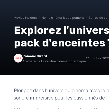
Movies Insiders
Home cinéma & équipement
Barres de son
Explorez l'univer
pack d'enceintes 7
Romane Girard
17 octobre 202
Analyste de l'industrie cinématographique
Plongez dans l'univers du cinéma avec le pa
sonore immersive pour les passionnés de fi