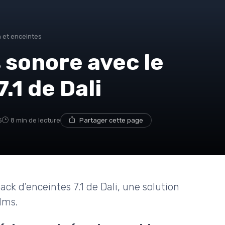
 et enceintes
s sonore avec le
.1 de Dali
5
8 min de lecture
Partager cette page
ck d'enceintes 7.1 de Dali, une solution
lms.