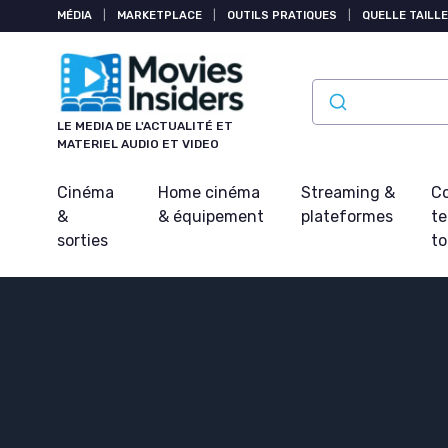
Panneau de gestion des cookies
MÉDIA
|
MARKETPLACE
|
OUTILS PRATIQUES
|
QUELLE TAILLE
LE MEDIA DE L'ACTUALITÉ ET
MATERIEL AUDIO ET VIDEO
Cinéma
Home cinéma
Streaming &
Co
&
& équipement
plateformes
t
sorties
t