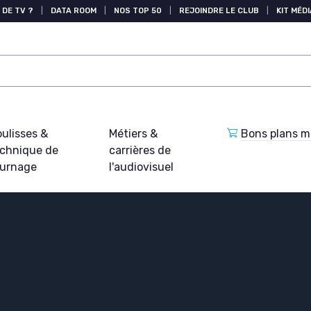
 DE TV ?
|
DATA ROOM
|
NOS TOP 50
|
REJOINDRE LE CLUB
|
KIT MÉDI
ulisses &
Métiers &
Bons plans ma
echnique de
carrières de
ournage
l'audiovisuel