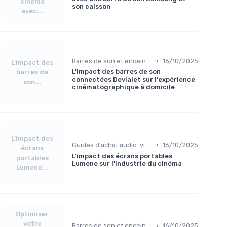
cinéma
son caisson
avec...
•
Barres de son et enceintes
16/10/2025
L'impact des
L'impact des barres de son
barres de
connectées Devialet sur l'expérience
son...
cinématographique à domicile
L'impact des
•
Guides d'achat audio-vidéo
16/10/2025
écrans
L'impact des écrans portables
portables
Lumene sur l'industrie du cinéma
Lumene...
Optimiser
votre
•
Barres de son et enceintes
16/10/2025