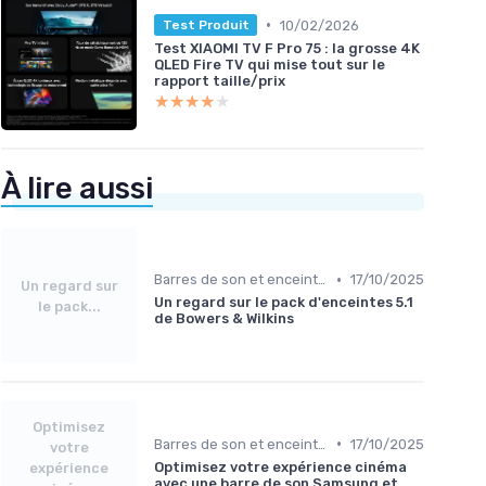
•
10/02/2026
Test Produit
Test XIAOMI TV F Pro 75 : la grosse 4K
QLED Fire TV qui mise tout sur le
rapport taille/prix
★★★★★
★★★★★
À lire aussi
•
Barres de son et enceintes
17/10/2025
Un regard sur
Un regard sur le pack d'enceintes 5.1
le pack...
de Bowers & Wilkins
Optimisez
•
Barres de son et enceintes
17/10/2025
votre
Optimisez votre expérience cinéma
expérience
avec une barre de son Samsung et