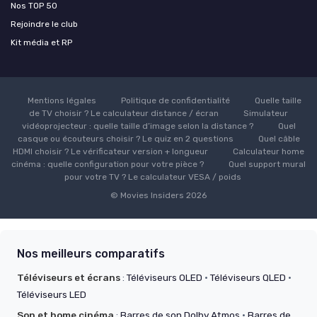
Nos TOP 50
Rejoindre le club
Kit média et RP
Mentions légales
Politique de confidentialité
Quelle taille
de TV choisir ? Le calculateur distance / écran
Simulateur
vidéoprojecteur : quelle taille d’image selon la distance ?
Quel
casque ou écouteurs choisir ? Le quiz en 2 questions
Quel câble
HDMI choisir ? Le vérificateur version + longueur
Calculateur home
cinéma : quelle configuration pour votre pièce ?
Quel support mural
pour votre TV ? Le calculateur VESA / poids
© Movies Insiders 2026
Nos meilleurs comparatifs
Téléviseurs et écrans
:
Téléviseurs OLED
·
Téléviseurs QLED
·
Téléviseurs LED
Son et home cinéma
:
Barres de son Dolby Atmos
·
Barres de