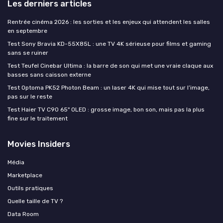
Les derniers articles
Rentrée cinéma 2026 : les sorties et les enjeux qui attendent les salles
en septembre
Test Sony Bravia KD-55X85L : une TV 4K sérieuse pour films et gaming
sans se ruiner
Test Teufel Cinebar Ultima : la barre de son qui met une vraie claque aux
basses sans caisson externe
Test Optoma PK52 Photon Beam : un laser 4K qui mise tout sur l’image,
pas sur le reste
Test Haier TV C90 65" OLED : grosse image, bon son, mais pas la plus
fine sur le traitement
Movies Insiders
Média
Marketplace
Outils pratiques
Quelle taille de TV ?
Data Room