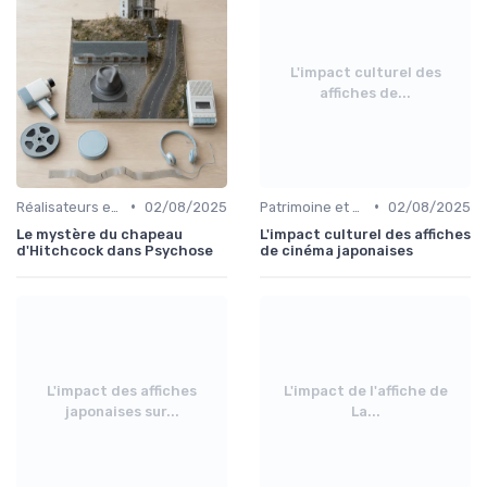
L'impact culturel des
affiches de...
•
•
Réalisateurs et auteurs
02/08/2025
Patrimoine et classiques
02/08/2025
Le mystère du chapeau
L'impact culturel des affiches
d'Hitchcock dans Psychose
de cinéma japonaises
L'impact des affiches
L'impact de l'affiche de
japonaises sur...
La...