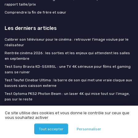
rapport taille/prix
Comprendre la fin de frère et sœur
Les derniers articles
Calibrer son téléviseur pour le cinéma : retrouver l'image voulue par le
réalisateur
Rentrée cinéma 2026 : les sorties et les enjeux qui attendent les salles
en septembre
Test Sony Bravia KD-55X85L : une TV 4K sérieuse pour films et gaming
sans se ruiner
Test Teufel Cinebar Ultima : la barre de son qui met une vraie claque aux
basses sans caisson externe
Test Optoma PK52 Photon Beam : un laser 4K qui mise tout sur l’image,
pas sur le reste
Ce site utilise des cookies et vous donne le contrôle sur ceux que
Movies Insiders
vous souhaitez activer
Média
Tout accepter
Personnaliser
Marketplace