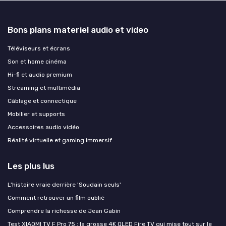
Bons plans materiel audio et video
Téléviseurs et écrans
Son et home cinéma
Hi-fi et audio premium
Streaming et multimédia
Câblage et connectique
Mobilier et supports
Accessoires audio vidéo
Réalité virtuelle et gaming immersif
Les plus lus
L'histoire vraie derrière 'Soudain seuls'
Comment retrouver un film oublié
Comprendre la richesse de Jean Gabin
Test XIAOMI TV F Pro 75 : la grosse 4K QLED Fire TV qui mise tout sur le