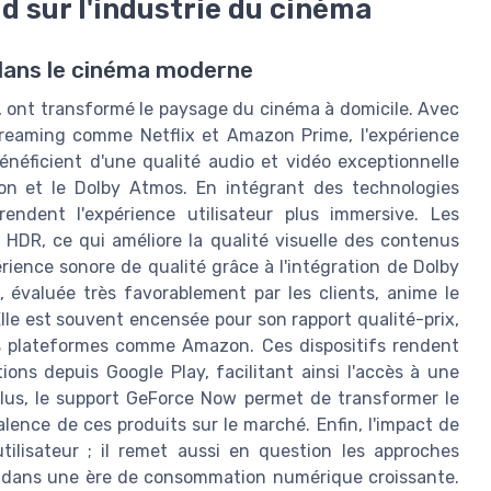
d sur l'industrie du cinéma
d dans le cinéma moderne
ia, ont transformé le paysage du cinéma à domicile. Avec
treaming comme Netflix et Amazon Prime, l'expérience
bénéficient d'une qualité audio et vidéo exceptionnelle
on et le Dolby Atmos. En intégrant des technologies
endent l'expérience utilisateur plus immersive. Les
 HDR, ce qui améliore la qualité visuelle des contenus
rience sonore de qualité grâce à l'intégration de Dolby
 évaluée très favorablement par les clients, anime le
Elle est souvent encensée pour son rapport qualité-prix,
 les plateformes comme Amazon. Ces dispositifs rendent
ons depuis Google Play, facilitant ainsi l'accès à une
plus, le support GeForce Now permet de transformer le
alence de ces produits sur le marché. Enfin, l'impact de
tilisateur ; il remet aussi en question les approches
ôle dans une ère de consommation numérique croissante.