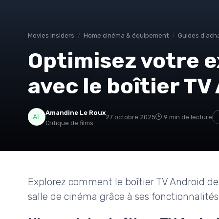
Movies Insiders
Home cinéma & équipement
Guides d'ach
Optimisez votre 
avec le boîtier TV
Amandine Le Roux
27 octobre 2025
9 min de lecture
Critique de films
Explorez comment le boîtier TV Android de 
salle de cinéma grâce à ses fonctionnalité