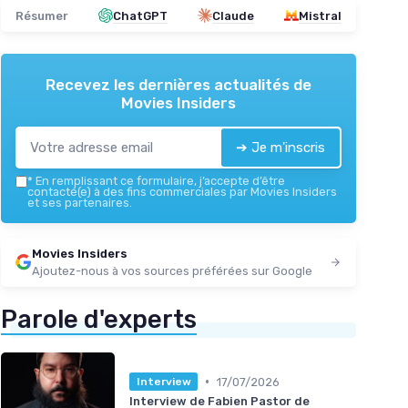
Résumer
ChatGPT
Claude
Mistral
Recevez les dernières actualités de
Movies Insiders
➔ Je m'inscris
*
En remplissant ce formulaire, j’accepte d’être
contacté(e) à des fins commerciales par Movies Insiders
et ses partenaires.
Movies Insiders
Ajoutez-nous à vos sources préférées sur Google
Parole d'experts
•
17/07/2026
Interview
Interview de Fabien Pastor de