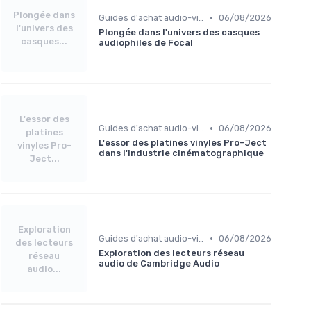
Plongée dans
•
Guides d'achat audio-vidéo
06/08/2026
l'univers des
Plongée dans l'univers des casques
casques...
audiophiles de Focal
L'essor des
•
Guides d'achat audio-vidéo
06/08/2026
platines
L'essor des platines vinyles Pro-Ject
vinyles Pro-
dans l'industrie cinématographique
Ject...
Exploration
•
Guides d'achat audio-vidéo
06/08/2026
des lecteurs
Exploration des lecteurs réseau
réseau
audio de Cambridge Audio
audio...