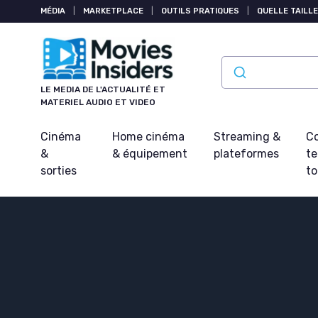
Panneau de gestion des cookies
MÉDIA
|
MARKETPLACE
|
OUTILS PRATIQUES
|
QUELLE TAILLE
LE MEDIA DE L'ACTUALITÉ ET
MATERIEL AUDIO ET VIDEO
Cinéma
Home cinéma
Streaming &
Co
&
& équipement
plateformes
t
sorties
t