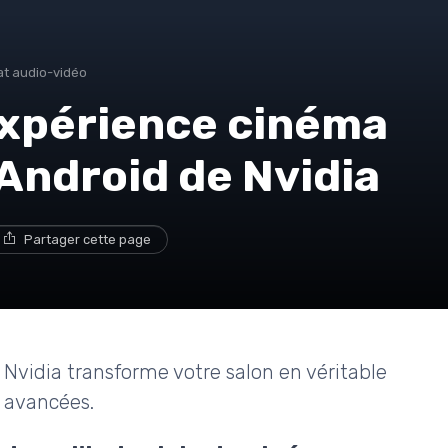
at audio-vidéo
expérience cinéma
 Android de Nvidia
Partager cette page
Nvidia transforme votre salon en véritable
s avancées.