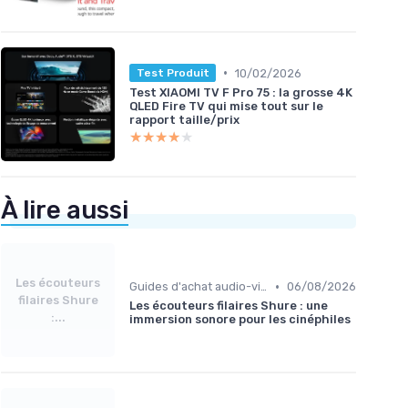
•
10/02/2026
Test Produit
Test XIAOMI TV F Pro 75 : la grosse 4K
QLED Fire TV qui mise tout sur le
rapport taille/prix
★★★★★
★★★★★
À lire aussi
Les écouteurs
•
Guides d'achat audio-vidéo
06/08/2026
filaires Shure
Les écouteurs filaires Shure : une
:...
immersion sonore pour les cinéphiles