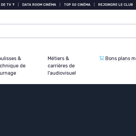
 DE TV ?
|
DATA ROOM CINÉMA
|
TOP 50 CINÉMA
|
REJOINDRE LE CLUB
ulisses &
Métiers &
Bons plans ma
echnique de
carrières de
ournage
l'audiovisuel