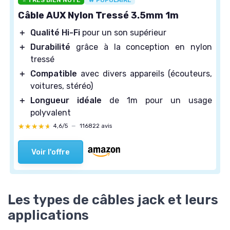
Câble AUX Nylon Tressé 3.5mm 1m
＋
Qualité Hi-Fi
pour un son supérieur
＋
Durabilité
grâce à la conception en nylon
tressé
＋
Compatible
avec divers appareils (écouteurs,
voitures, stéréo)
＋
Longueur idéale
de 1m pour un usage
polyvalent
★★★★★
★★★★★
4,6/5
—
116822 avis
Voir l'offre
Les types de câbles jack et leurs
applications