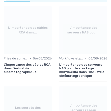
L'importance des câbles
L'importance des
RCA dans...
serveurs NAS pour...
•
•
Prise de son et montage
06/08/2026
Workflows et post-production
06/08/2026
L'importance des câbles RCA
L'importance des serveurs
dans l'industrie
NAS pour le stockage
cinématographique
multimédia dans l'industrie
cinématographique
L'importance des
Les secrets des
lecteurs réseau