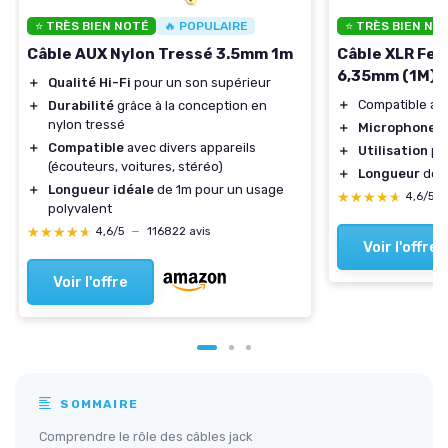
⭐ TRÈS BIEN NOTÉ
🔥 POPULAIRE
⭐ TRÈS BIEN NO
Câble AUX Nylon Tressé 3.5mm 1m
Câble XLR Fem
6,35mm (1M)
＋
Qualité Hi-Fi
pour un son supérieur
＋
Compatible a
＋
Durabilité
grâce à la conception en
nylon tressé
＋
Microphones
＋
Compatible
avec divers appareils
＋
Utilisation
po
(écouteurs, voitures, stéréo)
＋
Longueur
de 
＋
Longueur idéale
de 1m pour un usage
★★★★★
★★★★★
4,6/5
polyvalent
★★★★★
★★★★★
4,6/5
—
116822 avis
Voir l'offre
Voir l'offre
SOMMAIRE
Comprendre le rôle des câbles jack