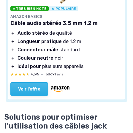
⭐ TRÈS BIEN NOTÉ
🔥 POPULAIRE
AMAZON BASICS
Câble audio stéréo 3,5 mm 1.2 m
＋
Audio stéréo
de qualité
＋
Longueur pratique
de 1.2 m
＋
Connecteur mâle
standard
＋
Couleur neutre
noir
＋
Idéal pour
plusieurs appareils
★★★★★
★★★★★
4,5/5
—
68691 avis
Voir l'offre
Solutions pour optimiser
l'utilisation des câbles jack