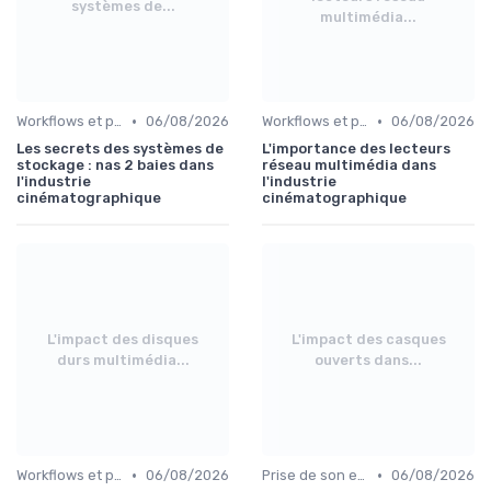
systèmes de...
multimédia...
•
•
Workflows et post-production
06/08/2026
Workflows et post-production
06/08/2026
Les secrets des systèmes de
L'importance des lecteurs
stockage : nas 2 baies dans
réseau multimédia dans
l'industrie
l'industrie
cinématographique
cinématographique
L'impact des disques
L'impact des casques
durs multimédia...
ouverts dans...
•
•
Workflows et post-production
06/08/2026
Prise de son et montage
06/08/2026