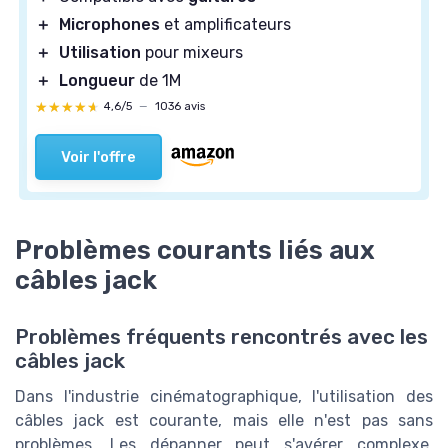
＋
Microphones
et amplificateurs
＋
Utilisation
pour mixeurs
＋
Longueur
de 1M
★★★★★
★★★★★
4,6/5
—
1036 avis
Voir l'offre
Problèmes courants liés aux
câbles jack
Problèmes fréquents rencontrés avec les
câbles jack
Dans l'industrie cinématographique, l'utilisation des
câbles jack est courante, mais elle n'est pas sans
problèmes. Les dépanner peut s'avérer complexe,