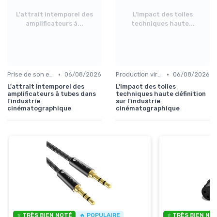
L'attrait intemporel des
L'impact des toiles
amplificateurs à...
techniques haute...
•
•
Prise de son et montage
06/08/2026
Production virtuelle et volumes LED
06/08/2026
L'attrait intemporel des
L'impact des toiles
amplificateurs à tubes dans
techniques haute définition
l'industrie
sur l'industrie
cinématographique
cinématographique
⭐ TRÈS BIEN NOTÉ
🔥 POPULAIRE
⭐ TRÈS BIEN NO