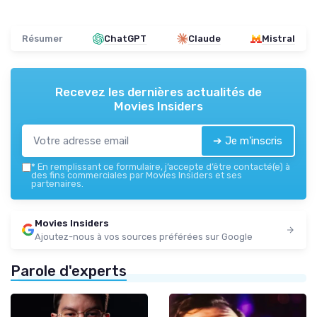
Résumer
ChatGPT
Claude
Mistral
Recevez les dernières actualités de
Movies Insiders
➔ Je m'inscris
*
En remplissant ce formulaire, j’accepte d’être contacté(e) à
des fins commerciales par Movies Insiders et ses
partenaires.
Movies Insiders
Ajoutez-nous à vos sources préférées sur Google
Parole d'experts