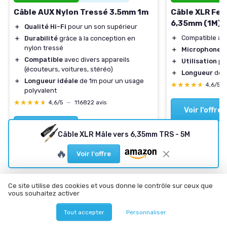
Câble AUX Nylon Tressé 3.5mm 1m
Câble XLR Fem
6,35mm (1M)
＋
Qualité Hi-Fi
pour un son supérieur
＋
Compatible a
＋
Durabilité
grâce à la conception en
nylon tressé
＋
Microphones
＋
Compatible
avec divers appareils
＋
Utilisation
po
(écouteurs, voitures, stéréo)
＋
Longueur
de 
＋
Longueur idéale
de 1m pour un usage
★★★★★
★★★★★
4,6/5
polyvalent
★★★★★
★★★★★
4,6/5
—
116822 avis
Voir l'offre
Voir l'offre
Câble XLR Mâle vers 6,35mm TRS - 5M
🔥
Voir l'offre
Ce site utilise des cookies et vous donne le contrôle sur ceux que
vous souhaitez activer
Les articles par date
Tout accepter
Personnaliser
Octobre 2023
Novembre 2023