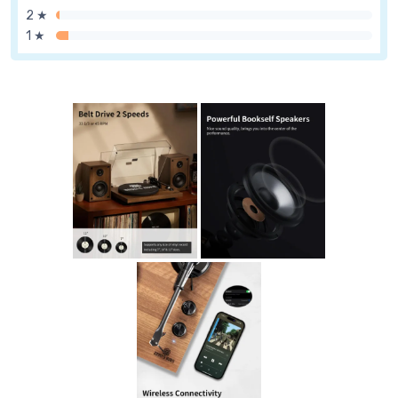
2 ★
1 ★