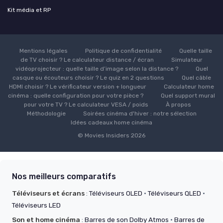
Kit média et RP
Mentions légales
Politique de confidentialité
Quelle taille
de TV choisir ? Le calculateur distance / écran
Simulateur
vidéoprojecteur : quelle taille d’image selon la distance ?
Quel
casque ou écouteurs choisir ? Le quiz en 2 questions
Quel câble
HDMI choisir ? Le vérificateur version + longueur
Calculateur home
cinéma : quelle configuration pour votre pièce ?
Quel support mural
pour votre TV ? Le calculateur VESA / poids
À propos
Méthodologie
Soirées cinéma d'hiver : notre sélection
Idées cadeaux home cinéma
© Movies Insiders 2026
Nos meilleurs comparatifs
Téléviseurs et écrans
:
Téléviseurs OLED
·
Téléviseurs QLED
·
Téléviseurs LED
Son et home cinéma
:
Barres de son Dolby Atmos
·
Barres de