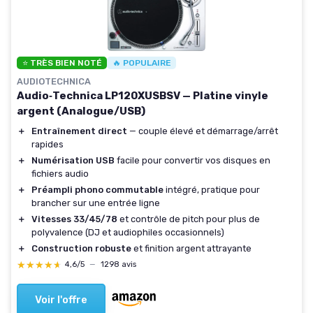
⭐ TRÈS BIEN NOTÉ
🔥 POPULAIRE
AUDIOTECHNICA
Audio‑Technica LP120XUSBSV — Platine vinyle
argent (Analogue/USB)
＋
Entraînement direct
— couple élevé et démarrage/arrêt
rapides
＋
Numérisation USB
facile pour convertir vos disques en
fichiers audio
＋
Préampli phono commutable
intégré, pratique pour
brancher sur une entrée ligne
＋
Vitesses 33/45/78
et contrôle de pitch pour plus de
polyvalence (DJ et audiophiles occasionnels)
＋
Construction robuste
et finition argent attrayante
★★★★★
★★★★★
4,6/5
—
1298 avis
Voir l'offre