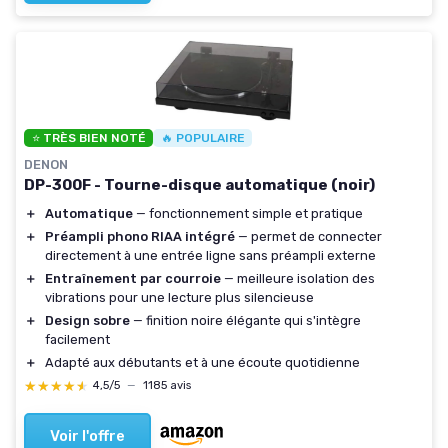
⭐ TRÈS BIEN NOTÉ
🔥 POPULAIRE
DENON
DP-300F - Tourne-disque automatique (noir)
＋
Automatique
— fonctionnement simple et pratique
＋
Préampli phono RIAA intégré
— permet de connecter
directement à une entrée ligne sans préampli externe
＋
Entraînement par courroie
— meilleure isolation des
vibrations pour une lecture plus silencieuse
＋
Design sobre
— finition noire élégante qui s'intègre
facilement
＋
Adapté aux débutants et à une écoute quotidienne
★★★★★
★★★★★
4,5/5
—
1185 avis
Voir l'offre