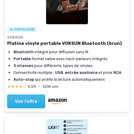
🔥 POPULAIRE
VOKSUN
Platine vinyle portable VOKSUN Bluetooth (brun)
＋
Bluetooth
intégré pour diffusion sans fil
＋
Portable
format valise avec haut-parleurs intégrés
＋
3 vitesses
pour différents types de vinyles
＋
Connectivité multiple :
USB
,
entrée auxiliaire
et prise
RCA
＋
Auto-stop
qui arrête la lecture automatiquement
★★★★★
★★★★★
4,3/5
—
2236 avis
Voir l'offre