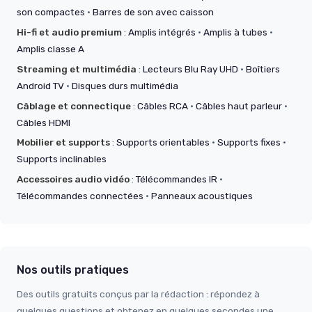
son compactes
·
Barres de son avec caisson
Hi-fi et audio premium
:
Amplis intégrés
·
Amplis à tubes
·
Amplis classe A
Streaming et multimédia
:
Lecteurs Blu Ray UHD
·
Boîtiers
Android TV
·
Disques durs multimédia
Câblage et connectique
:
Câbles RCA
·
Câbles haut parleur
·
Câbles HDMI
Mobilier et supports
:
Supports orientables
·
Supports fixes
·
Supports inclinables
Accessoires audio vidéo
:
Télécommandes IR
·
Télécommandes connectées
·
Panneaux acoustiques
Nos outils pratiques
Des outils gratuits conçus par la rédaction : répondez à
quelques questions et obtenez en quelques secondes une