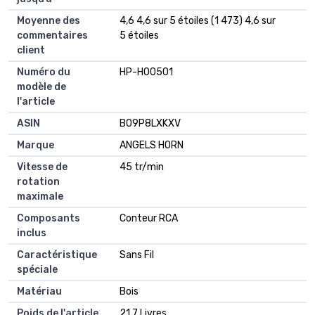
Moyenne des
4,6 4,6 sur 5 étoiles (1 473) 4,6 sur
commentaires
5 étoiles
client
Numéro du
HP-H00501
modèle de
l'article
ASIN
B09P8LXKXV
Marque
ANGELS HORN
Vitesse de
45 tr/min
rotation
maximale
Composants
Conteur RCA
inclus
Caractéristique
Sans Fil
spéciale
Matériau
Bois
Poids de l'article
21,7 Livres