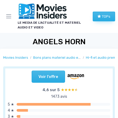
Panneau de gestion des cookies
TOPs
LE MEDIA DE L'ACTUALITÉ ET MATERIEL
AUDIO ET VIDEO
ANGELS HORN
Movies Insiders
Bons plans materiel audio et video
Hi-fi et audio prem
Voir l'offre
4,6 sur 5
★★★★★
★★★★★
1473 avis
5 ★
4 ★
3 ★