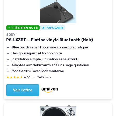
⭐ TRÈS BIEN NOTÉ
🔥 POPULAIRE
SONY
PS-LX3BT — Platine vinyle Bluetooth (Noir)
＋
Bluetooth
sans fil pour une connexion pratique
＋
Design
élégant
et finition noire
＋
Installation
simple
, utilisation
sans effort
＋
Adaptée aux
débutants
et à un usage quotidien
＋
Modèle 2026 avec look
moderne
★★★★★
★★★★★
4,6/5
—
2422 avis
Voir l'offre